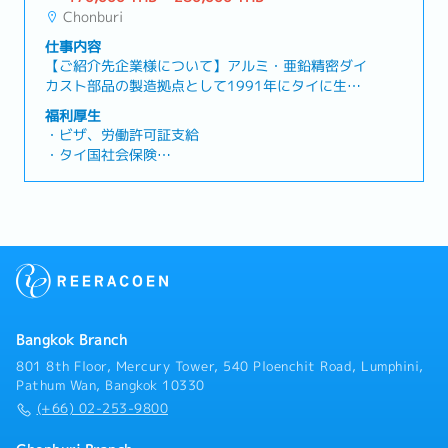
イクロバスの利用可能
向けのルート営業（新規開拓は基本なし）・既存顧
Chonburi
・昇給
客の課題のヒアリング、課題解決の提案・マーケッ
・賞与
仕事内容
ト＆セールスMTGにおけるローカルスタッフへの業
【ご紹介先企業様について】アルミ・亜鉛精密ダイ
務指導③技術/生産管理/輸出入・工場コスト管理・
カスト部品の製造拠点として1991年にタイに生産
生産計画策定・製造工程の改善・既存顧客導入製品
拠点を設立しました。部品製造および機械加工、表
の改良に向けたヒアリング、品質改善・材料購入・
福利厚生
面処理を手がけることで、二輪・四輪車用部品、弱
サプライヤーとの交渉業務・サプライチェーンの見
・ビザ、労働許可証支給
電部品（音響機器、電子電気機器、情報通信機
直し
・タイ国社会保険
器)、精密機械部品、建築金物など、景気変動に強
・民間医療健康保険（応相談）
い多業種多品種対応を実現しています。現在では、
・通勤補助（社用車貸与もしくは乗合 / 役職により
約5万6000㎡もある広大な工場を2箇所に有し、従
異なります。）
業員は約1,200名にのぼります。【同社で働く魅
・住宅手当（応相談）
力】●本社採用切り替え可能！●通訳が常駐している
・昇給
ため高い英語力は必要ありません、言語に不安があ
・賞与（実績により支給）
っても安心して就業いただけます。●シニア大歓
・駐在員切り替え制度あり
迎！スキルを持った皆様のご応募をお待ちしており
ます。【業務概要】工場長 ：工場経営、設備投資
Bangkok Branch
計画の立案、人員管理、稟議購入・発注品の決裁か
ら工場運営管理に関する全般業務副工場長：工場長
801 8th Floor, Mercury Tower, 540 Ploenchit Road, Lumphini,
の補佐として上記業務のサポート【具体的には】・
Pathum Wan, Bangkok 10330
生産、工場運営における仕組み改善・日々のフォロ
(+66) 02-253-9800
ー管理・品質、コスト、生産能力の向上・従業員へ
の指導、マネジメント【働く環境】・従業員数：