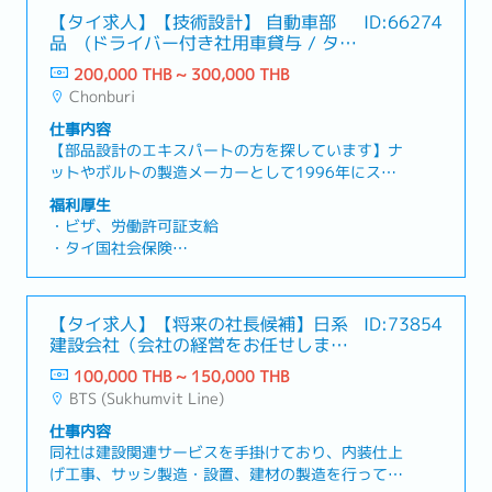
【タイ求人】【技術設計】 自動車部
ID:66274
品 (ドライバー付き社用車貸与 / タイ
と日系のJV企業)
200,000 THB ~ 300,000 THB
Chonburi
仕事内容
【部品設計のエキスパートの方を探しています】ナ
ットやボルトの製造メーカーとして1996年にスタ
ートした同社。総勢280名の同社はビジネス部門、
福利厚生
工場部門、管理部門と3つの部門に分かれて、各部
・ビザ、労働許可証支給
門のGMが管掌しています。【募集背景】今回、工
・タイ国社会保険
場部門で設計のエキスパートの方を募集することに
・グループ医療保険
なりました。現在の製造工程をさらに磨き上げ、効
・通勤補助（社用車・ドライバー貸与
率の良い生産をしていきたいと考えています。GM
・住宅補助
【タイ求人】【将来の社長候補】日系
ID:73854
と協力しながら、これまで培ってこられた部品設計
・賞与（年1回 / 22年度実績2カ月）
建設会社（会社の経営をお任せしま
の知識、経験、技術を社内のメンバーに伝承をして
・昇給（実績により）
す！）
いただき、製造工程の見直し、コスト削減、工場内
100,000 THB ~ 150,000 THB
・有給(試用期間後より6日）
の改善活動まで幅広く活躍して頂きたいです。【仕
BTS (Sukhumvit Line)
・一時帰国手当（航空券 年2回）
事内容】- 顧客からの要望を基に部品の設計- 顧客
仕事内容
の要望を満たすだけの部材選定、製造工程の考案、
同社は建設関連サービスを手掛けており、内装仕上
またその実行。- 品質・コストの最適化を行うため
げ工事、サッシ製造・設置、建材の製造を行ってい
に各サプライヤーとの折衝- 3Dモデル/図面の作成