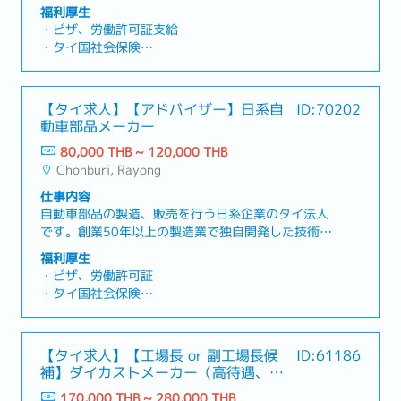
ます。日系顧客向けにオフィス、カフェ、レストラ
その他、エンジニアリング部品表（BOM）や設計デ
福利厚生
ン、コンドミニアムなどのプロジェクトを管理して
ータの管理全般。- 初期生産段階での問題解決
・ビザ、労働許可証支給
おります。【業務内容】・経営者として、経営戦略
【組織】担当していただく工場部門は220名が在籍
・タイ国社会保険
の立案・実行に参画・内装仕上げプロジェクトの調
をしています。今回の募集ポジションはGM直下に
・医療保険
整・管理 ・既存顧客との関係維持・強化、新規顧客
なります。GMと一緒に協力をして3名のMGおよび
・通勤補助
の開拓・プロジェクトの進捗状況、品質基準、コス
エンジニアチームを導いて頂きます。【製品】四輪
・社用車支給あり（自走）
【タイ求人】【アドバイザー】日系自
ID:70202
ト管理を監督 ・財務・経理の基本把握、資金繰りや
車や二輪車のエンジン部分などに使われているボル
・賞与（昨年度実績ーカ月）
動車部品メーカー
投資判断への参画・人材採用・育成、組織風土の強
ト、ナットなどの部品となります。顧客は日系大手
・休日勤務手当
化・経営課題の特定と解決（コスト削減、生産性向
自動車メーカー、タイ大手製造メーカーなどを中心
80,000 THB ~ 120,000 THB
・フレックスタイム制
上、品質強化など）・現日本人社長から指示された
にタイ国内の多数の顧客と取引をしています。
Chonburi, Rayong
その他の関連業務を遂行
仕事内容
自動車部品の製造、販売を行う日系企業のタイ法人
です。創業50年以上の製造業で独自開発した技術に
より、安定的な将来性があり、結果やスキルを考慮
福利厚生
し入社後に昇給できるチャンスが多い社風です。
・ビザ、労働許可証
【業務内容】下記業務領域における得意分野での業
・タイ国社会保険
務改善/アドバイザリーをご担当いただきます。①
・医療保険（東京海上）
経営/事業運営・月次キャッシュフローの確認・MD
・プロビデントファンド
への回転資金に関する現状報告及び短期予測レポー
・有給（初年度：使用期間通過後は入社時期に合わ
【タイ求人】【工場長 or 副工場長候
ID:61186
ト・年次事業計画策定・各工場の月次オペレーショ
せて、2年目以降6日間
補】ダイカストメーカー（高待遇、本
ンレポート・インドネシア拠点のオペレーションコ
・通勤自力もしくは工場付近に住んでいる方のみマ
社採用切り替え実績あり）
ントロール②営業/マーケティング/調達・既存顧客
170,000 THB ~ 280,000 THB