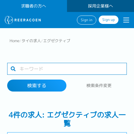
求職者の方へ
採用企業様へ
Sign up
Sign in
検索する
Home
/
タイの求人
/
エグゼクティブ
業界
勤務地
検索する
検索条件変更
検索する
4件の求人: エグゼクティブの求人一
覧