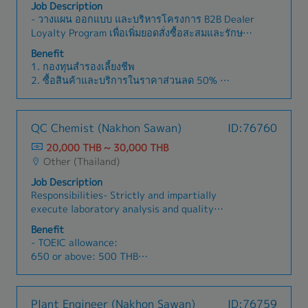
6. เงินช่วยเหลือกรณีพนักงานและญาติพนักงานเสีย
Job Description
ปัญหาต่างๆ ที่เกิดขึ้นเพื่อสร้างความเชื่อถือระยะยาว•
ชีวิต
- วางแผน ออกแบบ และบริหารโครงการ B2B Dealer
ประสานงานกับแผนกอื่นๆ เช่น โลจิสติกส์ และบัญชี
7. ประกันกลุ่ม
Loyalty Program เพื่อเพิ่มยอดสั่งซื้อสะสมและรักษา
เพื่อให้บริการลูกค้าราบรื่น
8. ตรวจสุขภาพประจำปี
ความสัมพันธ์อันดีกับกลุ่มดีลเลอร์ - ควบคุมดูแลและ
Benefit
9. วันลาทุกประเภทตามเกณฑ์บริษัททั่วไป
ตรวจสอบระบบลงทะเบียนรับประกันยางออนไลน์
1. กองทุนสำรองเลี้ยงชีพ
(B2C Tire Warranty) เพื่อบริหารจัดการ First-party
2. ซื้อสินค้าและบริการในราคาส่วนลด 50%
Data ให้ถูกต้องและปลอดภัย - บริหารจัดการระบบ
3. ท่องเที่ยวทั้งในประเทศและต่างประเทศ Free*ตาม
CRM (LINE OA SMS Email) เพื่อส่งมอบสิทธิ
เงื่อนไข*
ประโยชน์และแคมเปญกระตุ้นการเปลี่ยนยางตาม
4. มีการปรับเงินเดือนและจ่ายโบนัสประจำปี (ตามผล
QC Chemist (Nakhon Sawan)
ID:76760
วงจรการใช้งานของลูกค้าแต่ละกลุ่ม - พัฒนาและ
ประกอบการ)
ออกแบบสิทธิประโยชน์บริการหลังการขาย (After-
20,000 THB ~ 30,000 THB
5. มอบทองคำสำหรับพนักงานที่มีอายุงานครบตาม
sales Perks) และกิจกรรมส่งเสริมการขายเพื่อดึงดูด
Other (Thailand)
เงื่อนไข
ลูกค้าให้กลับมาใช้บริการที่ร้านดีลเลอร์ - ดำเนินการ
6. เงินช่วยเหลือกรณีพนักงานและญาติพนักงานเสีย
Job Description
สำรวจ ติดตาม และสรุปผลดัชนีความพึงพอใจของ
ชีวิต
Responsibilities- Strictly and impartially
ลูกค้า (NPS & Customer Feedback) เพื่อนำมา
7. ประกันกลุ่ม
execute laboratory analysis and quality
ประเมินและปรับปรุงผลิตภัณฑ์และการบริการ - จัดทำ
8. ตรวจสุขภาพประจำปี
inspections of liquid carbon dioxide (Liquid CO₂)
และผลักดันแคมเปญ Referral Program (เพื่อน
Benefit
9. วันลาทุกประเภทตามเกณฑ์บริษัททั่วไป
in accordance with Standard Operating
แนะนำเพื่อน) เพื่อกระตุ้นยอดขายและขยายฐาน
- TOEIC allowance:
Procedures (SOPs) and quality control
ลูกค้าใหม่ด้วยพลังบอกต่ออย่างมีประสิทธิภาพ -
650 or above: 500 THB
regulations. - Learn and implement quality
วิเคราะห์กลุ่มลูกค้าที่ขาดการติดต่อ (Churned
700 or above: 1,000 THB
testing methods compliant with the "Thailand
Customers) และออกแบบข้อเสนอพิเศษในกลุ่ม Win-
- JLPT allowance:
Food Additives Standards," the "Japan -
back Campaigns เพื่อดึงลูกค้ากลับมาซื้อซ้ำ - บริหาร
N1: 8,000 THB
Plant Engineer (Nakhon Sawan)
ID:76759
Specifications and Standards for Food Additives