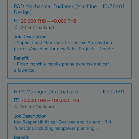
R&D Mechanical Engineer (Machine
ID:76461
Design)
20,000 THB ~ 40,000 THB
Other (Thailand)
Job Description
- Support and Maintain the custom Automation
process/machine for new Sales Project.- Develop
the automation to support manufacturing,
Benefit
assembly and also automated testing.- Lead the
- Fixed monthly mobile phone expense and car
automation project to improve productivity &
allowance
efficiency in manufacturing and testing
- Travel allowance both for local trip and aboard
process.- Standardize for the design, involved in
trip
procurement procedure of assemble parts for
- Group Life Insurance cover for Death and
HRM Manager (Ratchaburi)
ID:72691
automations e.g. PLC, HMI, Sensor, etc.- Using
Accidental case including to hospitalized
CAD software for drawing 2D & 3D design and
70,000 THB ~ 100,000 THB
expenses (IPD).
simulation - Coordinate with supplier for
Other (Thailand)
- Medical Expenses claimed with the company
Automation’s fabrication.- Preparation of
for OPD (Out-Patient) case.
Job Description
progressive weekly/monthly report of assigned
- Provident Fund
Key Responsibilities• Oversee end-to-end HRM
project.- Support quote and provide automation
- Annual Health Check-up
functions including manpower planning,
solutions and technical to team and the
- Company’s gathering party and outing trip
recruitment, compensation, and benefits •
customers.- Take consulting role to support for
Benefit