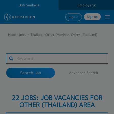
Job Seekers
Employers
Sign up
Sign in
Search Job
Home
/
Jobs in Thailand
/
Other Province
/
Other (Thailand)
Industry
1 selected
Search Job
Advanced Search
Search
22 JOBS: JOB VACANCIES FOR
OTHER (THAILAND) AREA