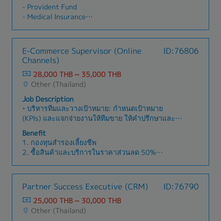
Develop annual manpower plans and budgets
troubleshooting, maintenance, and manage of
- Provident Fund
aligned with organizational structure and
required spare parts
- Medical Insurance
business needs • Drive proactive recruitment
- Life Insurance
strategies and sourcing approaches to attract
- Bonus
target talent pools • Manage organizational
- Merit Increment
E-Commerce Supervisor (Online
ID:76806
structure, workforce planning, and team
Channels)
operations systematically • Design and manage
compensation, benefits, and incentive programs
28,000 THB ~ 35,000 THB
aligned with job levels and business objectives •
Other (Thailand)
Provide guidance on company policies,
Job Description
regulations, and labor law matters to
• บริหารทีมและวางเป้าหมาย: กำหนดเป้าหมาย
management and employees
(KPIs) และแจกจ่ายงานให้ทีมขาย ให้คำปรึกษาและ
เป็นโค้ชเพื่อปิดการขาย• ควบคุมช่องทางออนไลน์
Benefit
ดูแลร้านค้าบน [Marketplace] ต่างๆ เช่น Shopee,
1. กองทุนสำรองเลี้ยงชีพ
Lazada และ TikTok รวมถึงจัดการโฆษณาบน Social
2. ซื้อสินค้าและบริการในราคาส่วนลด 50%
Media เพื่อกระตุ้นยอดขายและ Traffic• จัดการระบบ
3. ท่องเที่ยวทั้งในประเทศและต่างประเทศ Free*ตาม
หลังบ้าน ควบคุมคุณภาพการตอบแชท (Chat
เงื่อนไข*
Quality) การจัดการสต็อกสินค้า และการจัดส่ง• ตัด
4. มีการปรับเงินเดือนและจ่ายโบนัสประจำปี (ตามผล
Partner Success Executive (CRM)
ID:76790
ต่อรูปภาพสินค้าเพื่อใช้ในการขายแพลตฟอร์มดิจิทัล•
ประกอบการ)
วางแผนร่วมกับฝ่ายการตลาดในการทำ Flash Sale,
25,000 THB ~ 30,000 THB
5. มอบทองคำสำหรับพนักงานที่มีอายุงานครบตาม
โปรโมชั่นประจำเดือน (Double Day) และการซื้อ
Other (Thailand)
เงื่อนไข
โฆษณา• ดูแลความพึงพอใจของลูกค้าและจัดการ