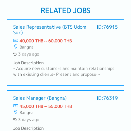
RELATED JOBS
Sales Representative (BTS Udom
ID:76915
Suk)
40,000 THB ~ 60,000 THB
Bangna
3 days ago
Job Description
- Acquire new customers and maintain relationships
with existing clients- Present and propose
products/services, including preparing quotations-
Negotiate contracts and handle order processing-
Develop and execute sales plans to achieve sales
targets- Collect and analyze market trends and
Sales Manager (Bangna)
ID:76319
competitor information- Respond to customer
45,000 THB ~ 55,000 THB
inquiries and provide after-sales support- Prepare
Bangna
and manage sales reports and related data-
3 days ago
Coordinate with internal departments such as
product planning, manufacturing, and logistics-
Job Description