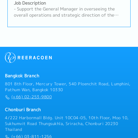
expand business opportunities in the SMT sector.
Job Description
- Support the General Manager in overseeing the
overall operations and strategic direction of the
Sales, Renewal DivisionLead and supervise a team of
approximately 10–20 members to ensure smooth
daily operations and achievement of sales targets-
Manage and drive overall sales activities for
elevator and escalator renewal projects in buildings-
Develop sales strategies and action plans to expand
business opportunities and strengthen market
competitiveness- Monitor customers’ project
progress, market trends, and competitors’ activities,
Bangkok Branch
and provide timely updates and strategic
recommendations- Ensure prompt and accurate sales
801 8th Floor, Mercury Tower, 540 Ploenchit Road, Lumphini,
information is provided to customers and internal
Pathum Wan, Bangkok 10330
stakeholders- Arrange and lead company, product,
(+66) 02-253-9800
and solution presentations for key clients and
project stakeholders- Establish, maintain, and
Chonburi Branch
strengthen strong relationships with customers,
4/222 Harbormall Bldg. Unit 10C04-05, 10th Floor, Moo 10,
consultants, contractors, developers, and other
Sukhumvit Road Thungsukhla, Sriracha, Chonburi 20230
project stakeholders- Coordinate cross-functional
Thailand
collaboration with internal departments to ensure
(+66) 03-811-1256