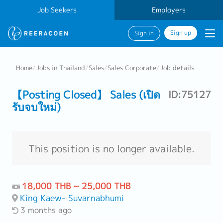
Job Seekers
Employers
Sign up
Sign in
Home
/
Jobs in Thailand
/
Sales
/
Sales Corporate
/
Job details
【Posting Closed】 Sales (เปิด
ID:75127
รับจบใหม่)
This position is no longer available.
18,000 THB ~ 25,000 THB
King Kaew- Suvarnabhumi
3 months ago