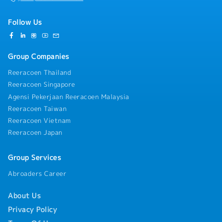
successful project execution and customer
satisfaction- Support organizational development,
team performance management, and talent
Follow Us
development within the division- Act as a successor
candidate for the General Manager position by
contributing to management decision-making and
Group Companies
business leadership- Perform other duties and special
assignments as directed by management
Reeracoen Thailand
Reeracoen Singapore
Agensi Pekerjaan Reeracoen Malaysia
Reeracoen Taiwan
Reeracoen Vietnam
Reeracoen Japan
Group Services
Abroaders Career
About Us
Privacy Policy