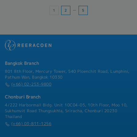
-Transportation allowance
Coordinate and collaborate with suppliers and
- Mobile phone allowance
1
2
…
5
internal support teams- Provide daily sales
- Perfect attendance allowance
activity reports to the Japanese manager-
- Overtime allowance
Acquire product knowledge and identify new
- Fuel and travel expenses
sales opportunities- Participate in training
- Provident Fund
sessions organized by suppliers or
manufacturers, as required- Coach and support
newly graduated employees
Bangkok Branch
801 8th Floor, Mercury Tower, 540 Ploenchit Road, Lumphini,
Pathum Wan, Bangkok 10330
(+66) 02-253-9800
Chonburi Branch
4/222 Harbormall Bldg. Unit 10C04-05, 10th Floor, Moo 10,
Sukhumvit Road Thungsukhla, Sriracha, Chonburi 20230
Thailand
(+66) 03-811-1256