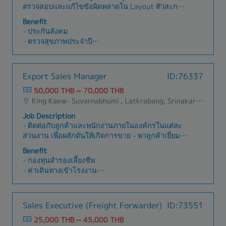
- วันกีฬาสี งานเลี้ยงปีใหม่
ตรวจสอบและแก้ไขข้อผิดพลาดใน Layout ตัวสะกด
(QC)2. สนับสนุนการบริหารโครงการ (Project
- ฝึกอบรม
เครื่องหมายวรรคตอน และไวยากรณ์- ติดต่อลูกค้า
Management Support)- สนับสนุนการบริหาร
Benefit
- รางวัลทักษะภาษา
เพื่อหารือเกี่ยวกับ Project ที่ได้รับมอบหมายและแก้ไข
โครงการด้าน IT เช่น การวางแผนงาน การติดตาม
- ประกันสังคม
- เงินช่วยเหลือเพื่อพัฒนาทักษะ
ปัญหาที่พบ
ความคืบหน้า และการประสานงานกับผู้เกี่ยวข้อง- จัด
- ตรวจสุขภาพประจำปี
(งานแต่งงาน/งานศพ/ทุนการศึกษา/ค่าเลี้ยงดูบุตร)
ทำและดูแลเอกสาร Requirement Definition-
- ประกันสุขภาพและประกันชีวิต
ถ่ายทอดความต้องการของลูกค้าให้ทีมงาน พร้อม
- โบนัสขึ้นอยู่กับผลงานของบริษัท
ติดตามความคืบหน้าของงาน3. สนับสนุนงานด้าน
- โอที
Export Sales Manager
ID:76337
Visual Production- จัดทำ Wireframe และ
- ค่าอาหาร
Storyboard โดยใช้ Canva หรือ Figma- สนับสนุน
50,000 THB ~ 70,000 THB
- ค่าเดินทาง
การจัดทำ Presentation และสื่อประกอบต่าง ๆ-
King Kaew- Suvarnabhumi , Latkrabang, Srinakarin - Pattanakarn - Pravet, Bangna, All Airport Link Lines, Ramkhamhaeng/Bangkapi/Bueng Kum, Khlong Sam Wa, Khan Na Yao, Saphan Sung, Min Buri, Nong Chok, Suan Luang
- กองทุนสำรองเลี้ยงชีพ
สนับสนุนการเลือกสื่อและประสานงานด้านการผลิต
- กิจกรรมทีม
Job Description
- ท่องเที่ยวประจำปี 1 ครั้ง/ปี
- ติดต่อกับลูกค้าและพนักงานภายในองค์กรในแต่ละ
- วันกีฬาสี งานเลี้ยงปีใหม่
ส่วนงาน เพื่อผลักดันให้เกิดการขาย - พาลูกค้าเยี่ยม
- ฝึกอบรม
ชมการผลิตของโรงงงาน - รวบรวมข้อมูลความ
Benefit
- รางวัลทักษะภาษา
ต้องการของลูกค้า ติดต่อส่วนงานที่เกี่ยวข้อง เพื่อให้
- กองทุนสำรองเลี้ยงชีพ
- เงินช่วยเหลือเพื่อพัฒนาทักษะ
ได้มาซึ่งข้อมูลสำหรับจัดทำใบเสนอราคาอย่าง
- ค่าเดินทางเข้าโรงงาน
(งานแต่งงาน/งานศพ/ทุนการศึกษา/ค่าเลี้ยงดูบุตร)
ครอบคลุม - ร่วมกับฝ่ายพัฒนาผลิตภัณฑ์ ออกแบบ,
- ลาพักร้อน ลากิจ ลาป่วย
เสนอแนะ และจัดทำแบบ, Drawing เพื่อให้ลูกค้าตรวจ
- Hybrid working
สอบ - สั่งงานพัฒนาตัวอย่าง และอุปกรณ์ประกอบ -
- กินเลี้ยงรายไตรมาส รายปี
Sales Executive (Freight Forwarder)
ID:73551
จองแผนการผลิตล่วงหน้า ตามระยะเวลาและสภาวะที่
- ประกันเดินทางกลุ่ม
เหมาะสม เพื่อตอบสนองกำหนดส่งออกที่ลูกค้า
25,000 THB ~ 45,000 THB
- ตรวจสุขภาพประจำปี