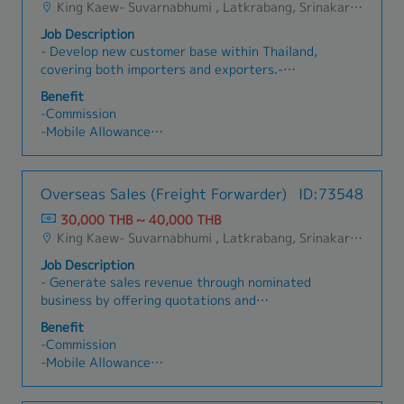
ต้องการหรือต่อรองกับลูกค้า ตามจำเป็นและเหมาะสม
King Kaew- Suvarnabhumi , Latkrabang, Srinakarin - Pattanakarn - Pravet, Bangna, All Airport Link Lines, Ramkhamhaeng/Bangkapi/Bueng Kum, Khlong Sam Wa, Khan Na Yao, Saphan Sung, Min Buri, Nong Chok, Suan Luang
- งบสำหรับ learning (ขึ้นอยู่กับการพิจารณาของผู้
กับกำลังผลิต - ติดตามและผลักดัน ลูกค้า และหน่วย
บริหาร)
Job Description
งานภายใน ให้สภาวะของงานทุกขั้นตอน เป็นไปตาม
- กิจกรรมในองค์กร เช่นเพ้นเซรามิก กิจกรรมประจำ
- Develop new customer base within Thailand,
ข้อกำหนด อาทิเช่น สภาวะการ Approve ของงาน
ออฟฟิศเพื่อสานสัมพันธ์
covering both importers and exporters.-
ตัวอย่าง, สภาวะการตั้ง Customer code, Item code
- ห้องออกกำลังกายของบริษัท (ลู่วิ่ง เวท จักรยาน)
Maintain and expand relationships with existing
ฯลฯ ทั้งนี้ เพื่อบรรลุจุดประสงค์ การผลิตแล้วเสร็จและ
Benefit
- มี AI ของบริษัทให้ใช้
customers, offering value-added services where
ส่งออกได้ตามกำหนด - ติดตามการชำระเงินจาก
-Commission
- ค่าโทรศัพท์ (กรณีเดินทางไปต่างประเทศ)
appropriate.- Schedule and attend meetings
ลูกค้า กรณีล่าช้าเกินกำหนดชำระ - เรียนรู้ ทำความ
-Mobile Allowance
with potential customers to present the
เข้าใจกระบวนการผลิต เพื่อสามารถตอบคำถามและ
-Fuel Allowance
company’s services.- Respond to customer
ข้อสงสัยต่างๆ จากลูกค้าได้ในเบื้องต้น
-Social Security
needs, negotiate prices and terms to close sales
-Group Health Insurance
Overseas Sales (Freight Forwarder)
ID:73548
and achieve targeted profit margins- Co-
-Group Life Insurance
ordinate with overseas agents and relevant
30,000 THB ~ 40,000 THB
-Accident Insurance
internal departments to ensure seamless
King Kaew- Suvarnabhumi , Latkrabang, Srinakarin - Pattanakarn - Pravet, Bangna, All Airport Link Lines, Ramkhamhaeng/Bangkapi/Bueng Kum, Khlong Sam Wa, Khan Na Yao, Saphan Sung, Min Buri, Nong Chok, Suan Luang
-Company Uniform
import/export services for customers
-Incentives – Overall target-based rewards
Job Description
throughout the process.- Prepare sales reports
-Provident Fund
- Generate sales revenue through nominated
and present them to the department head and
-Marriage / Funeral Assistance
business by offering quotations and
management for analysis and sales performance
-Annual Company Party
import/export services to overseas agents as
improvement.
Benefit
-Performance-based Bonus
well as other services requested by agents such
-Commission
as customs clearance and warehousing.-
-Mobile Allowance
Contact shipping lines and airlines to check
-Fuel Allowance
rates and schedules.- Co-ordinate with overseas
-Social Security