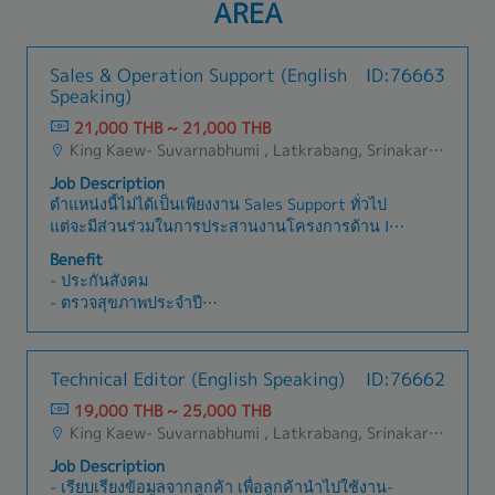
AREA
Sales & Operation Support (English
ID:76663
Speaking)
21,000 THB ~ 21,000 THB
King Kaew- Suvarnabhumi , Latkrabang, Srinakarin - Pattanakarn - Pravet, Bangna, All Airport Link Lines, Ramkhamhaeng/Bangkapi/Bueng Kum, Khlong Sam Wa, Khan Na Yao, Saphan Sung, Min Buri, Nong Chok, Suan Luang
Job Description
ตำแหน่งนี้ไม่ได้เป็นเพียงงาน Sales Support ทั่วไป
แต่จะมีส่วนร่วมในการประสานงานโครงการด้าน IT
การจัดทำเอกสารความต้องการของลูกค้า และการ
Benefit
สนับสนุนงานด้าน Visual Design1. สนับสนุนงาน
- ประกันสังคม
ขายและงานธุรการ (Sales & Back-Office Support)-
- ตรวจสุขภาพประจำปี
จัดทำใบเสนอราคา (Quotation) และออกใบแจ้งหนี้
- ประกันสุขภาพและประกันชีวิต
(Invoice)- อัปเดตและดูแลรายงานผลการขาย (Sales
- โบนัสขึ้นอยู่กับผลงานของบริษัท
Performance Tracking)- สนับสนุนการจัดทำเอกสาร
- โอที
Technical Editor (English Speaking)
ID:76662
นำเสนอ (Proposal & Presentation)- ดูแลตาราง
- ค่าอาหาร
โครงการ (Project Schedule) และข้อมูลลูกค้า-
19,000 THB ~ 25,000 THB
- ค่าเดินทาง
ประสานงานกับลูกค้าปัจจุบันเกี่ยวกับโครงการที่กำลัง
King Kaew- Suvarnabhumi , Latkrabang, Srinakarin - Pattanakarn - Pravet, Bangna, All Airport Link Lines, Ramkhamhaeng/Bangkapi/Bueng Kum, Khlong Sam Wa, Khan Na Yao, Saphan Sung, Min Buri, Nong Chok, Suan Luang
- กองทุนสำรองเลี้ยงชีพ
ดำเนินการ- ประสานงานกับพาร์ทเนอร์ภายนอก (OS
- กิจกรรมทีม
Job Description
Partners) เกี่ยวกับกำหนดส่งงาน การขอใบเสนอ
- ท่องเที่ยวประจำปี 1 ครั้ง/ปี
- เรียบเรียงข้อมูลจากลูกค้า เพื่อลูกค้านำไปใช้งาน-
ราคา การตรวจสอบเนื้อหา และการควบคุมคุณภาพ