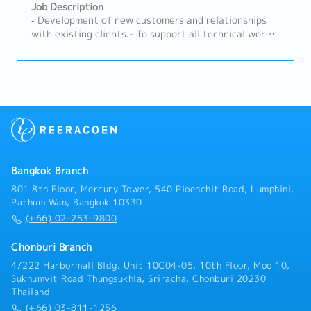
perform annual on-site gas instrument calibration
Job Description
customer requirements with internal capabilities•
services according to the schedules co-determined
‐ Development of new customers and relationships
Support new product development (NPD) and project
with theengineering team.- Execute sensor
with existing clients.- To support all technical work
launches• Assist in resolving customer complaints
replacements, inspect signal systems (NO/NC
for sales activities and coordinate with internal and
and quality issuesE. Market Intelligence & Reporting•
Contacts), and perform basic troubleshooting at
external.- Checking and revising the calculation
Monitor market trends, customer demand, and
customers'factories. - Generate accurate calibration
sheet and support new model project.- Preparing and
competitor activities• Provide regular sales reports
reports and job delivery documentation for clients in
developing technical presentations to explain the
and market insights• Identify opportunities for
accordance with international andfactory standards
company's products or services to customers.-
product innovation and improvement• Support
(such as IECEX/ Factory codes).・Coordination &
Discussing equipment needs and system
strategic planning with data-driven insightsF.
After-Sales Service- Coordinate with supplier teams
requirements with customers and engineers.- Issue a
Compliance & Standards• Ensure compliance with
and logistics departments regarding product and tool
quotation inquiry and support the customer's issue.
company policies and customer requirements•
imports from overseas (such asJapan).- Provide
Support IATF 16949 / ISO 14001 standards where
consultations and conduct training sessions on the
Bangkok Branch
applicable• Promote safe working practices and
proper usage of safety measuring instruments for
801 8th Floor, Mercury Tower, 540 Ploenchit Road, Lumphini,
environmental awareness
customers'safety officers (JPO) or factory engineers.
Pathum Wan, Bangkok 10330
(+66) 02-253-9800
Chonburi Branch
4/222 Harbormall Bldg. Unit 10C04-05, 10th Floor, Moo 10,
Sukhumvit Road Thungsukhla, Sriracha, Chonburi 20230
Thailand
(+66) 03-811-1256