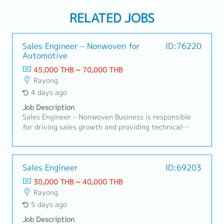
RELATED JOBS
Sales Engineer – Nonwoven for
ID:76220
Automotive
45,000 THB ~ 70,000 THB
Rayong
4 days ago
Job Description
Sales Engineer – Nonwoven Business is responsible
for driving sales growth and providing technical
support for nonwoven products in automotive and
industrial applications. This role focuses on
developing customer relationships, understanding
technical requirements, supporting RFQ processes,
Sales Engineer
ID:69203
and ensuring successful conversion of business
30,000 THB ~ 40,000 THB
opportunities with profitability aligned to company
Rayong
targets.A. Customer Management & Technical
5 days ago
Support• Build and maintain strong relationships with
OEMs, Tier-1, and industrial customers• Act as key
Job Description