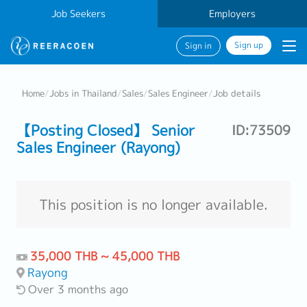
Job Seekers
Employers
Sign up
Sign in
Home
/
Jobs in Thailand
/
Sales
/
Sales Engineer
/
Job details
【Posting Closed】 Senior
ID:73509
Sales Engineer (Rayong)
This position is no longer available.
35,000 THB ~ 45,000 THB
Rayong
Over 3 months ago