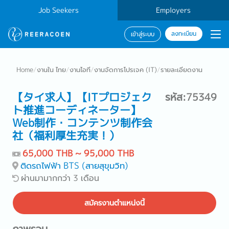
Job Seekers
Employers
ลงทะเบียน
เข้าสู่ระบบ
Home
/
งานใน ไทย
/
งานไอที
/
งานจัดการโปรเจค (IT)
/
รายละเอียดงาน
【タイ求人】【ITプロジェク
รหัส:75349
ト推進コーディネーター】
Web制作・コンテンツ制作会
社（福利厚生充実！）
65,000 THB ~ 95,000 THB
ติดรถไฟฟ้า BTS (สายสุขุมวิท)
ผ่านมามากกว่า 3 เดือน
สมัครงานตำแหน่งนี้
ภาพรวม