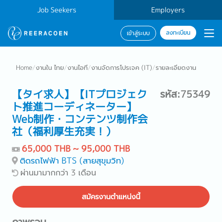
Job Seekers
Employers
ลงทะเบียน
เข้าสู่ระบบ
Home
/
งานใน ไทย
/
งานไอที
/
งานจัดการโปรเจค (IT)
/
รายละเอียดงาน
【タイ求人】【ITプロジェク
รหัส:75349
ト推進コーディネーター】
Web制作・コンテンツ制作会
社（福利厚生充実！）
65,000 THB ~ 95,000 THB
ติดรถไฟฟ้า BTS (สายสุขุมวิท)
ผ่านมามากกว่า 3 เดือน
สมัครงานตำแหน่งนี้
ภาพรวม