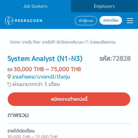
Job Seekers
Employers
ลงทะเบียน
เข้าสู่ระบบ
Home
/
งานใน ไทย
/
งานไอที
/
นักวิเคราะห์ระบบ IT
/
รายละเอียดงาน
System Analyst (N1-N3)
รหัส:72828
30,000 THB ~ 75,000 THB
รามคำแหง/บางกะปิ/บึงกุ่ม
ผ่านมามากกว่า 3 เดือน
สมัครงานตำแหน่งนี้
ภาพรวม
รายได้ต่อเดือน
30,000 THB ~ 75,000 THB