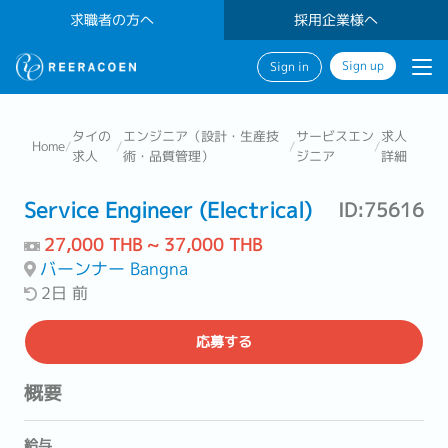
求職者の方へ
採用企業様へ
Sign up
Sign in
タイの
エンジニア（設計・生産技
サービスエン
求人
Home
/
/
/
/
求人
術・品質管理）
ジニア
詳細
Service Engineer (Electrical)
ID:75616
27,000 THB ~ 37,000 THB
バーンナー Bangna
2日 前
応募する
概要
給与