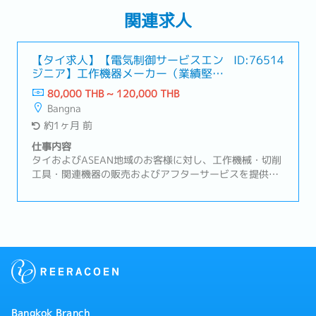
関連求人
【タイ求人】【電気制御サービスエン
ID:76514
ジニア】工作機器メーカー（業績堅
調・福利厚生充実）
80,000 THB ~ 120,000 THB
Bangna
約1ヶ月 前
仕事内容
タイおよびASEAN地域のお客様に対し、工作機械・切削
工具・関連機器の販売およびアフターサービスを提供し
ています。自動車、電機・電子部品、精密機械など幅広
い製造業のお客様を支えています。【業務内容】・NC工
作機械および周辺設備に関する電気、制御業務全般・設
備立ち上げ、試運転、改善業務・生産ラインの安定稼
働、トラブルシューティング・技術者への技術指導・日
本サイドのサービス部門・技術部門との連携
Bangkok Branch