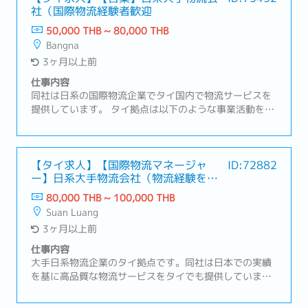
社（国際物流経験者歓迎
を任され責任あるポジションに就いています。【業務内
容】・新規ビジネスとして新規のサプライヤー、商材の
50,000 THB ~ 80,000 THB
開拓・産業製造工場を中心に水処理薬品（機器含む）、
Bangna
試薬、新商品の提案営業（設備コーティング剤、圧力測
3ヶ月以上前
定フィルムなど多岐に渡ります）・新規開拓営業（取引
先の７割が既存取先となりますので、メインは既存の取
仕事内容
引先への営業となります）・日本から来たサプライヤー
同社は日系の国際物流企業でタイ国内で物流サービスを
との同行営業（1-2ヶ月に1回程度）・事業計画、営業報
提供しています。 タイ拠点は以下のような事業活動を行
告書などのレポート作成
っています。顧客の90%以上は日系企業です。 ・国際航
空および海上貨物輸送 ・倉庫保管サービス ・国際宅配便
サービス ・クロスボーダー物流 ・国際引越しサービス
【業務内容】・日系企業を中心とした新規顧客への国際
【タイ求人】【国際物流マネージャ
ID:72882
ー】日系大手物流会社（物流経験を活
物流サービス（海運・空輸・通関・倉庫）の営業活動・
かせる！福利厚生充実）
顧客ニーズのヒアリングと最適な物流ソリューションの
80,000 THB ~ 100,000 THB
提案・輸出入における見積作成・料金交渉・契約締結サ
Suan Luang
ポート・ 社内オペレーションチームや海外エージェント
3ヶ月以上前
との連携・上長への営業レポート提出・その他付随業務
仕事内容
大手日系物流企業のタイ拠点です。同社は日本での実績
を基に高品質な物流サービスをタイでも提供していま
す。営業とCS部門のマネージャーを募集しておりま
す。・インボイスの確認、発行・ 国際輸送、輸入書類の