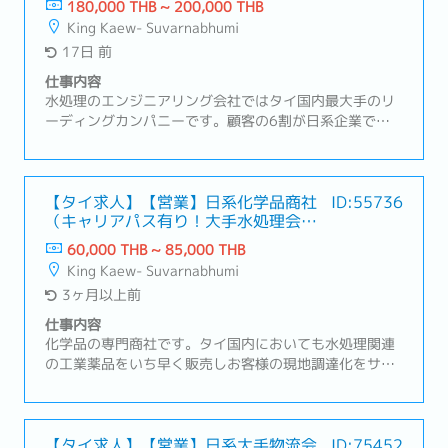
180,000 THB ~ 200,000 THB
King Kaew- Suvarnabhumi
17日 前
仕事内容
水処理のエンジニアリング会社ではタイ国内最大手のリ
ーディングカンパニーです。顧客の6割が日系企業です
が、ローカル、外資企業との取引もあり、安定した基盤
があります。【職務内容】・水処理設備の提案、販売
（既存7割、新規3割）・営業部署のマネジメント（約15
～20名）・水処理設備の補修、改善の提案やトラブル対
【タイ求人】【営業】日系化学品商社
ID:55736
（キャリアパス有り！大手水処理会社
応・お客様先への定期訪問、打ち合わせ・外訪時はご自
のグループ会社）
身で車を運転
60,000 THB ~ 85,000 THB
King Kaew- Suvarnabhumi
3ヶ月以上前
仕事内容
化学品の専門商社です。タイ国内においても水処理関連
の工業薬品をいち早く販売しお客様の現地調達化をサポ
ートしてきました。豊富な経験に基づいた供給サービス
を兼ね備える同社の営業ポジションで働きませんか？挑
戦したい方には会社としてもキャリアパスを用意してい
ます。実際に現地採用で入社した社員がひとつの事業部
【タイ求人】【営業】日系大手物流会
ID:75452