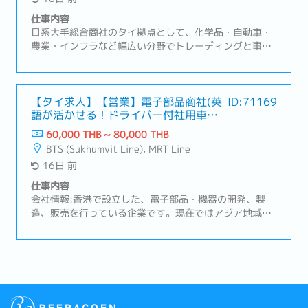
構築および維持・価格改定、コストダウン要求への対応
方針策定・顧客要望に沿ったプロジェクト推進、期限管
仕事内容
理② サプライヤーマネジメント・仕入価格交渉およびコ
日系大手総合商社のタイ拠点として、化学品・自動車・
スト改善活動・品質／納期トラブル発生時の是正対応・
農業・インフラなど幅広い分野でトレーディングと事業
キャパシティ管理、安全在庫管理③ 収益管理・案件別の
投資を展開しています。特に自動車販売、農業支援事
粗利管理および分析・不採算案件の改善・見直し・コス
業、日系・ローカル企業向けの事業開発を通じ、タイを
ト変動（為替・物流等）の影響管理
ASEAN戦略の重要拠点と位置づけています。【職務内
容】・国内および海外サプライヤーおよび既存顧客との
【タイ求人】【営業】電子部品商社(英
ID:71169
語が活かせる！ドライバー付社用車で
折衝 ・日系自動車メーカー・自動車部品メーカーとの
営業)
交渉・物流手配・納品確認・その他業界の既存顧客ビジ
60,000 THB ~ 80,000 THB
ネス（輸入、輸出、国内およびオフショア）対応・海外
BTS (Sukhumvit Line), MRT Line
サプライヤーとのやりとり (海外拠点とタイ現地ローカ
16日 前
ル顧客との英語での折衝、ミーティング・会食アレン
ジ）・担当顧客 15~20社 (タイ国内) ・出張頻度は月1回
仕事内容
（タイ国内） 2－3日程度 その他ASEAN諸国への出張
会社情報:香港で設立した、電子部品・機器の開発、製
が四半期に1度程伴います
造、販売を行っている企業です。現在ではアジア地域を
ベースに子会社7社を含め11拠点を展開しています。業
務内容：お客様のニーズに応じた電子部品を調達し販売
する業務を行って頂きます。お客様に代わり部品の納期
の調整、在庫の管理、品質管理を行って頂きます。顧客
訪問の頻度は週1回程度です。顧客訪問時は運転手付き
社用車がありますので運転免許は必要ありません。・既