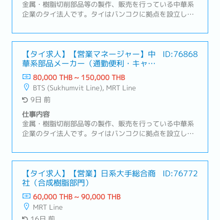
金属・樹脂切削部品等の製作、販売を行っている中華系
企業のタイ法人です。タイはバンコクに拠点を設立し、
タイ及びタイ周辺諸国での事業における販売・部品調達
拠点として機能しているBOI取得企業です。営業スタイ
ルは主に既存顧客（日系の半導体製造装置メーカー）の
フォロー営業を行っていただきます。【職務内容】メイ
【タイ求人】【営業マネージャー】中
ID:76868
華系部品メーカー（通勤便利・キャリ
ン商材: 半導体製造装置向けの加工部品①案件の実務管
アパス豊富）
理・受発注、納期、在庫の管理・案件ごとの進捗管理お
80,000 THB ~ 150,000 THB
よび課題抽出・トラブルの一次対応および社内エスカレ
BTS (Sukhumvit Line), MRT Line
ーション②海外拠点（日本、中国）との調整業務・納
9日 前
期、品質、価格に関する調整・情報の取りまとめおよび
社内展開③サプライア対応サポート・仕入先との納期調
仕事内容
整・見積取得および価格管理④顧客対応サポート・顧客
金属・樹脂切削部品等の製作、販売を行っている中華系
からの問い合わせ対応・納期回答、仕様確認・営業マネ
企業のタイ法人です。タイはバンコクに拠点を設立し、
ージャーの交渉サポート
タイ及びタイ周辺諸国での事業における販売・部品調達
拠点として機能しているBOI取得企業です。本ポジショ
ンでは、日本企業の顧客のニーズに合わせたサプライヤ
ーの開拓や、品質トラブル発生時に事象の把握＆関連部
【タイ求人】【営業】日系大手総合商
ID:76772
社（合成樹脂部門）
署への連携、一次処置・恒久的処置等の交渉を行ってい
ただきます。営業スタイルは主に既存顧客（日系の半導
60,000 THB ~ 90,000 THB
体製造装置メーカー）のフォロー営業を行っていただき
MRT Line
ます。【職務内容】① 既存顧客管理・主要顧客との関係
16日 前