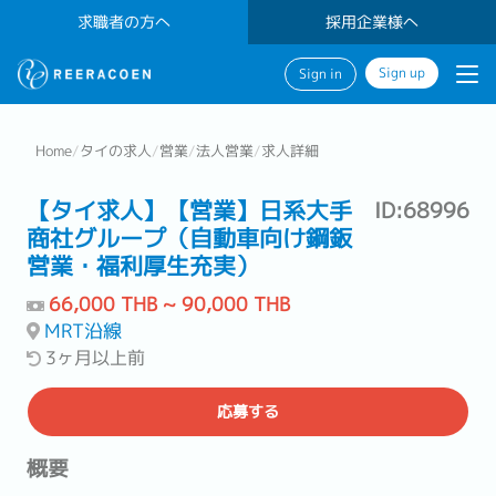
求職者の方へ
採用企業様へ
Sign up
Sign in
Home
/
タイの求人
/
営業
/
法人営業
/
求人詳細
【タイ求人】【営業】日系大手
ID:68996
商社グループ（自動車向け鋼鈑
営業・福利厚生充実）
66,000 THB ~ 90,000 THB
MRT沿線
3ヶ月以上前
応募する
概要