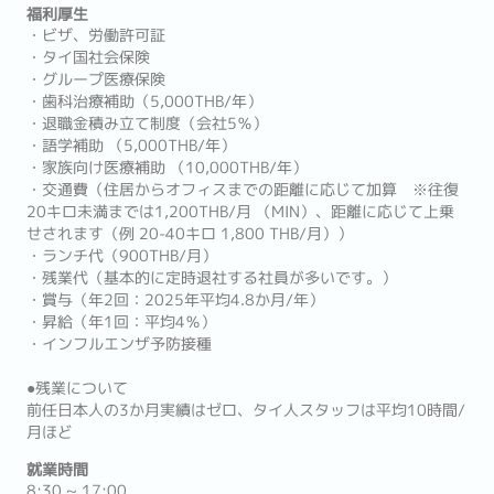
福利厚生
・ビザ、労働許可証
・タイ国社会保険
・グループ医療保険
・歯科治療補助（5,000THB/年）
・退職金積み立て制度（会社5％）
・語学補助 （5,000THB/年）
・家族向け医療補助 （10,000THB/年）
・交通費（住居からオフィスまでの距離に応じて加算 ※往復
20キロ未満までは1,200THB/月 （MIN）、距離に応じて上乗
せされます（例 20-40キロ 1,800 THB/月））
・ランチ代（900THB/月）
・残業代（基本的に定時退社する社員が多いです。）
・賞与（年2回：2025年平均4.8か月/年）
・昇給（年1回：平均4％）
・インフルエンザ予防接種
●残業について
前任日本人の3か月実績はゼロ、タイ人スタッフは平均10時間/
月ほど
就業時間
8:30 ~ 17:00