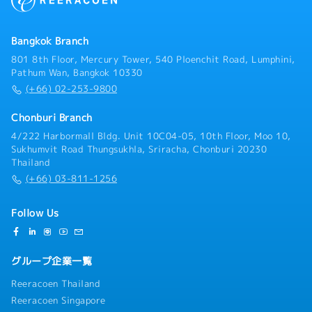
存顧客との強固なビジネス関係を維持・既存顧客との新
規プロジェクトやビジネス機会を開拓・顧客からの問い
合わせに迅速に対応し、正確な見積もりを提供・顧客の
Bangkok Branch
要望を満たすために海外サプライヤーと交渉・社内チー
ムと連携し、売上目標の達成を目指す・潜在顧客に対し
801 8th Floor, Mercury Tower, 540 Ploenchit Road, Lumphini,
て電話営業を行い、商談の機会を設定・戦略的な購買判
Pathum Wan, Bangkok 10330
断を支援するため、世界的な市場動向や部品の供給状況
(+66) 02-253-9800
をモニタリング・営業報告書や売上予測を作成し、マネ
ジメントに提出
Chonburi Branch
4/222 Harbormall Bldg. Unit 10C04-05, 10th Floor, Moo 10,
Sukhumvit Road Thungsukhla, Sriracha, Chonburi 20230
Thailand
(+66) 03-811-1256
Follow Us
グループ企業一覧
Reeracoen Thailand
Reeracoen Singapore