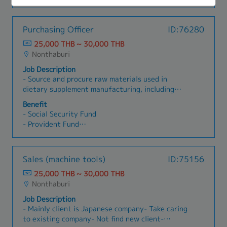
เทคนิค ไปจนถึงระดับบริหาร- พัฒนาและบริหารช่อง
องค์กรไปยังเป้าหมายที่ตั้งไว้ (เป็นเพื่อนคู่คิดผู้บริหาร)
- โบนัส
ขาย ณ วันที่ซื้อ
ทางการสรรหาที่มีประสิทธิภาพ พร้อมสร้างภาพลักษณ์
- เบี้ยขยัน
- ตรวจสุขภาพประจำปี
ที่ดีให้กับองค์กร (Employer Branding)2.
- ประกันชีวิตส่วนบุคคล
- กิจกรรมของบริษัทฯ ตลอดปี
Purchasing Officer
ID:76280
Compensation & Benefits (การบริหารค่าตอบแทน
- ปรับค่าจ้างประจำปี
- การปรับเงินเดือนประจำปี พิจารณาจากผลการ
และสวัสดิการ)- บริหารจัดการโครงสร้างเงินเดือน
25,000 THB ~ 30,000 THB
- งานเลี้ยงสังสรรค์ประจำปี
ปฏิบัติงานและโครงสร้างเงินเดือน
ค่าจ้าง ค่าล่วงเวลา (OT) ค่ากะ และผลตอบแทนอื่นๆ
Nonthaburi
- โบนัสประจำปี พิจารณาจากผลการปฏิบัติงานและผล
ให้สามารถแข่งขันได้ในตลาดแรงงาน- ควบคุมดูแล
ประกอบการ
Job Description
กระบวนการจัดทำเงินเดือน (Payroll) ให้ถูกต้อง ครบ
- Source and procure raw materials used in
ถ้วน และตรงต่อเวลา- บริหารจัดการสวัสดิการต่างๆ
dietary supplement manufacturing, including
ของบริษัท เช่น ประกันสังคม กองทุนเงินทดแทน
vitamins, minerals, herbal extracts, amino acids,
กองทุนสำรองเลี้ยงชีพ ประกันสุขภาพ และสวัสดิการ
Benefit
and functional ingredients.- Manage
อื่นๆ3. Training & Development (การพัฒนาและฝึก
- Social Security Fund
procurement of packaging materials such as
อบรมบุคลากร)- วิเคราะห์ความจำเป็นในการฝึก
- Provident Fund
bottles, caps, sachets, boxes, labels, and related
อบรม (Training Needs Analysis – TNA) และจัดทำ
- Annual Health Check-up
supplies. - Issue Purchase Orders (POs) and
แผนการฝึกอบรมประจำปี- ดำเนินการจัดฝึกอบรมและ
- Educational Support Programs
monitor procurement status.- Coordinate
ปฐมนิเทศพนักงานใหม่ (Orientation Program) รวม
- Career Development Programs
Sales (machine tools)
ID:75156
deliveries to ensure alignment with production
ถึงการฝึกอบรมด้านความปลอดภัย ร่วมกับเจ้าหน้าที่
- Friday Lunch Support
schedules.- Identify and evaluate new local and
ความปลอดภัยวิชาชีพ (จป.)- ส่งเสริมและวางแผนเส้น
25,000 THB ~ 30,000 THB
- Annual Salary Adjustment
international suppliers.- Compare pricing,
ทางความก้าวหน้าในสายอาชีพ (Career Path &
Nonthaburi
- Annual Bonus and Performance-Based
quality, payment terms, and delivery
Succession Planning)4. Employee & Labor
Incentives
Job Description
conditions.- Collaborate with R&D teams to
Relations (การบริหารแรงงานสัมพันธ์)- สร้างและ
- 15 Public Holidays per year
- Mainly client is Japanese company- Take caring
source materials for new product development.-
รักษาความสัมพันธ์ที่ดีระหว่างบริษัทกับพนักงานเพื่อส่ง
- Annual Leave: 6 days
to existing company- Not find new client-
Work closely with Production Planning teams to
เสริมบรรยากาศการทำงานที่ดี- เป็นผู้แทนบริษัทใน