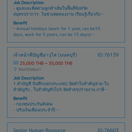
- วันหยุดประจำปี
Job Description
ติดตามความคืบหน้าของโครงการ ดูแลความพึงพอใจ
- วันหยุดพักผ่อนประจำปี
- ดูแลและติดตามลูกค้าเดิมในพื้นที่จังหวัด
ของลูกค้า และสร้างความสัมพันธ์ระยะยาว
- งานสังสรรค์ประจำปี
สมุทรปราการ- ในช่วงทดลองงาน เรียนรู้เกี่ยวกับ
- อื่นๆ ตามกฏหมายกำหนด ฯลฯ
ผลิตภัณฑ์ของบริษัท และออกพบลูกค้าร่วมกับผู้จัดการ
Benefit
หรือหัวหน้างาน- เข้าพบลูกค้าประมาณวันละ 3–5
• Annual holidays (work for 1 year, can be10
ราย ในพื้นที่จังหวัดสมุทรปราการ โดยใช้รถยนต์ส่วน
days, work for 5 years, can be 15 days)
ตัว- สามารถออกพบลูกค้าและเดินทางกลับบ้านได้
• Health and accident insurance
โดยตรง ไม่จำเป็นต้องเข้าบริษัททุกวัน- เข้าประชุม
• Inclusive payment (Depending on sales)
หรือปฏิบัติงานที่สำนักงานใหญ่ จังหวัดปทุมธานี
• Car maintenance costs (per month)
เจ้าหน้าที่บัญชีอาวุโส (นนทบุรี)
ID:76139
ประมาณเดือนละ 2–3 ครั้ง- ขยายตลาดและเพิ่มส่วน
• Car insurance fee (per month)
แบ่งการตลาดของผลิตภัณฑ์ใหม่และผลิตภัณฑ์เชิงกล
25,000 THB ~ 35,000 THB
• Fuel cost per kilometer
ยุทธ์ของบริษัท- สร้างและรักษาความสัมพันธ์อันดีกับ
Nonthaburi
• Bonus
ลูกค้า พร้อมดูแลฐานลูกค้าเดิม- นำเสนอสินค้าและ
• 1-year salary adjustment
Job Description
บริการ เพื่อสร้างความพึงพอใจสูงสุดให้แก่ลูกค้า
• Introduction to pneumatic systems training
1.ทำบัญชี บันทึกแยกประเภท2.จัดทำใบสำคัญจ่าย-ใบ
• Allowance for N3 and above
สำคัญรับ , ใบสำคัญทั่วไป3.จัดทำสรุปรายงาน ภาษี
ภ.ง.ด.3,53 ภพ.30 , ภงด.50,51 และกระทบยอดกับ
Benefit
บัญชี4.ตรวจสอบความถูกต้อง ครบถ้วนของใบกำกับ
- กองทุนประกันสังคม
ภาษีตามกฎหมายใหม่ และตรวจสอบความถูกต้องของ
- ปรับเงินเดือนประจำปี
แบบหัก ณ ที่จ่าย5.จัดทำทะเบียนทรัพย์สิน6.ตรวจสอบ
- เงินช่วยเหลือตามประเพณี
รายงานรับของ เข้าใจเกณฑ์คงค้าง ทำกระทบยอด
- เงินช่วยเหลือกรณีญาติสายตรงถึงแก่กรรม
บัญชีแยก7.ปิดงบทดรอง8.จัดทำรายละเอียดประกอบ
- โบนัสประจำปี ตามผลประกอบการบริษัท
Senior Human Resource
ID:76603
งบเพื่อปิดบัญชี9.รวมทีมและสนับสนุนทีมในการ