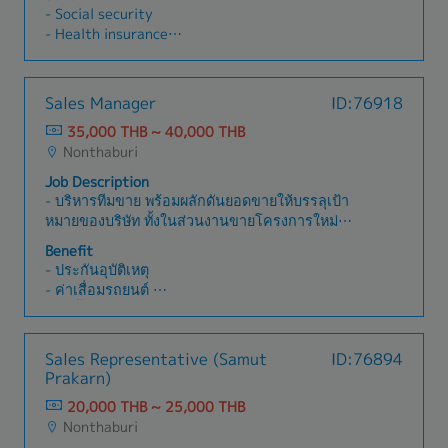
companies- Preparing presentations and
ประสานงานด้านทรัพยากรบุคคลกับพนักงานและ
- Social security
proposals for clients.- Develop sales to achieve
หน่วยงานต่าง ๆ- สนับสนุนการจัดกิจกรรมและ
- Health insurance
sales target and increase market share.-
โครงการด้านทรัพยากรบุคคลของบริษัท- ปฏิบัติงาน
- Accident insurance
Establish Customer relationships at all levels
อื่น ๆ ตามที่ได้รับมอบหมาย
- Annual bonus
within prospective and existing customer’s
- Salary adjustment
Sales Manager
ID:76918
organizations from senior management through
- Provident fund
to the production and maintenance levels-
35,000 THB ~ 40,000 THB
- Employee training and development
Identifying and resolving client concerns.-
Nonthaburi
Report to the Director sales as directedราย
[Others]
Job Description
ละเอียดงาน- ส่งเสริมและขายผลิตภัณฑ์ของบริษัท
- Gasoline costs, travel expenses
- บริหารทีมขาย พร้อมผลักดันยอดขายให้บรรลุเป้า
และบริษัทในเครือผ่านกิจกรรมการขายเชิงรุกและ
- Wedding congratulations
หมายของบริษัท ทั้งในส่วนงานขายโครงการใหม่
เป็นมืออาชีพ- จัดเตรียมการนำเสนอและข้อเสนอ
- Vehicle depreciation
(New Equipment) และงานขายบริการหลังการขาย
สำหรับลูกค้า- พัฒนายอดขายเพื่อให้บรรลุเป้าหมาย
Benefit
- Telephone expenses
(Service & Maintenance)- วางแผนและเข้าพบลูกค้า
การขายและเพิ่มส่วนแบ่งการตลาด- สร้างความ
- ประกันอุบัติเหตุ
- Employee uniforms, uniforms
เพื่อนำเสนอการเปลี่ยนอะไหล่ งานซ่อมบำรุง และการ
สัมพันธ์กับลูกค้าในทุกระดับภายในองค์กรของลูกค้า
- ค่าเสื่อมรถยนต์
- Annual trip or annual treat
ปรับปรุงระบบ (Modernization) ตามอายุการใช้งาน
ในอนาคตและลูกค้าที่มีอยู่ตั้งแต่ผู้บริหารระดับสูงไป
- ค่าน้ำมัน ค่าทางด่วน (เบิกตามจริง)
ของอุปกรณ์ เพื่อเพิ่มความปลอดภัยและประสิทธิภาพ
จนถึงระดับการผลิตและการบำรุงรักษา- การระบุและ
- เบี้ยขยัน
ในการใช้งาน- ดูแลและรักษาฐานลูกค้าเดิม รวมถึง
แก้ไขข้อกังวลของลูกค้า- รายงานต่อผู้อำนวยการฝ่าย
- ค่าล่วงเวลา OT
Sales Representative (Samut
ID:76894
ต่ออายุสัญญาบำรุงรักษารายปี (Preventive
ขายตามที่ได้รับมอบหมาย
- ประกันสังคม
Prakarn)
Maintenance Contract)- ขยายฐานลูกค้าใหม่ และ
- เครื่องแบบพนักงาน Uniform
สร้างโอกาสทางธุรกิจอย่างต่อเนื่อง- ประสานงาน
20,000 THB ~ 25,000 THB
- โบนัส (ตามผลประกอบการของบริษัทฯ)
ระหว่างลูกค้า ทีมวิศวกร และทีมช่างบริการ เพื่อ
Nonthaburi
- ปรับเงินเดือนประจำปี
ให้การติดตั้งและส่งมอบงานเป็นไปอย่างราบรื่น-