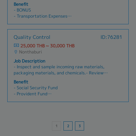
Support to Japanese staff- Conduct sales of
ensure sufficient inventory levels.- Coordinate
การเจรจา หารือ หรือประสานงานกับพนักงานหรือ
Benefit
machine tools and consumable stores- Generate
with QA/QC departments regarding supplier
สหภาพแรงงาน (ถ้ามี)- บริหารจัดการ สอบสวน และ
- BONUS
and prepare documents- Tasks as required
approvals and quality documentation.- Liaise
ดำเนินการด้านวินัย ในกรณีข้อร้องทุกข์ของพนักงาน
- Transportation Expenses
with warehouse teams for receiving and
อย่างเป็นธรรมและเป็นไปตามระเบียบข้อบังคับ- ให้
- Lunch
inspection processes.
คำปรึกษาแก่ผู้บริหารสายงาน ในประเด็นด้าน
- Medical Bills
กฎหมายแรงงานและข้อบังคับที่เกี่ยวข้อง5.
- Company's trip
Quality Control
ID:76281
Performance Management (การบริหารผลการ
- Others
25,000 THB ~ 30,000 THB
ปฏิบัติงาน)- พัฒนาและบริหารระบบการประเมินผล
- No commission
Nonthaburi
การปฏิบัติงานประจำปี (Performance Appraisal
System)- ทำงานร่วมกับผู้จัดการสายงาน เพื่อกำหนด
Job Description
ตัวชี้วัดประสิทธิภาพการทำงาน (KPIs) และให้ข้อมูล
- Inspect and sample incoming raw materials,
ป้อนกลับ (Feedback) แก่พนักงาน6. Compliance &
packaging materials, and chemicals.- Review
HR Administration (การกำกับดูแลด้านกฎหมายและ
COA (Certificate of Analysis), Product
Benefit
งานธุรการบุคคล)- กำกับดูแลให้นโยบาย ระเบียบข้อ
Specifications, and quality-related
- Social Security Fund
บังคับ และการดำเนินงานด้านทรัพยากรบุคคล เป็นไป
documentation.- Perform quality testing of raw
- Provident Fund
ตาม พระราชบัญญัติคุ้มครองแรงงาน และกฎหมายที่
materials according to established procedures.-
- Annual Health Check-up
เกี่ยวข้อง- จัดทำและต่ออายุเอกสารใบอนุญาตทำงาน
Approve, quarantine, or reject materials based
- Educational Support Programs
สำหรับแรงงานต่างด้าว- เป็นผู้ติดต่อและประสานงาน
on test results.- Verify packaging and labeling
- Career Development Programs
กับหน่วยงานราชการ เช่น กรมสวัสดิการและ
accuracy.- Prepare inspection reports and
- Friday Lunch Support
คุ้มครองแรงงาน และสำนักงานประกันสังคม-
support product release approvals.- Investigate
- Annual Salary Adjustment
ควบคุมดูแลเอกสารและข้อมูลประวัติพนักงาน ให้เป็น
1
2
3
and analyze product quality issues and identify
- Annual Bonus and Performance-Based
ระบบ ถูกต้อง และเป็นปัจจุบัน
root causes.- Operate laboratory equipment