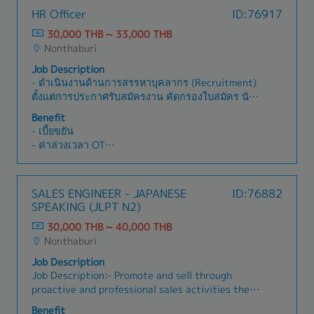
HR Officer
ID:76917
30,000 THB ~ 33,000 THB
Nonthaburi
Job Description
- ดำเนินงานด้านการสรรหาบุคลากร (Recruitment)
ตั้งแต่การประกาศรับสมัครงาน คัดกรองใบสมัคร นัด
หมายสัมภาษณ์ ประสานงานกับผู้ที่เกี่ยวข้อง และ
Benefit
ดำเนินการรับพนักงานใหม่- จัดเตรียมและประสาน
- เบี้ยขยัน
งานการปฐมนิเทศพนักงานใหม่ (Orientation)-
- ค่าล่วงเวลา OT
วางแผนและประสานงานการฝึกอบรมพนักงาน
- ประกันสังคม
(Training)- ดูแลและบันทึกข้อมูลการลงเวลาทำงาน
- เครื่องแบบพนักงาน Uniform
การลา การมาสาย และจัดทำรายงานที่เกี่ยวข้อง-
- โบนัส (ตามผลประกอบการของบริษัทฯ)
SALES ENGINEER - JAPANESE
ID:76882
ดูแลฐานข้อมูลและแฟ้มประวัติพนักงาน รวมถึงจัดเก็บ
- ปรับเงินเดือนประจำปี
SPEAKING (JLPT N2)
เอกสารด้านทรัพยากรบุคคล- จัดทำ ควบคุม และจัด
- วันหยุดประจำปี
เก็บเอกสารที่เกี่ยวข้องกับระบบบริหารคุณภาพ (ISO)
30,000 THB ~ 40,000 THB
- วันหยุดพักผ่อนประจำปี
รวมถึงประสานงานกับหน่วยงานที่เกี่ยวข้องเพื่อรองรับ
Nonthaburi
- งานสังสรรค์ประจำปี
การตรวจติดตามทั้งภายในและภายนอก
- อื่นๆ ตามกฏหมายกำหนด ฯลฯ
Job Description
(Internal/External Audit)- สนับสนุนการดำเนิน
Job Description:- Promote and sell through
งานด้านระบบ ISO ให้เป็นไปตามข้อกำหนดและ
proactive and professional sales activities the
มาตรฐานของบริษัท- จัดทำรายงานด้านทรัพยากร
products of the company and its associated
บุคคลและงานธุรการที่เกี่ยวข้อง- ให้คำแนะนำและ
Benefit