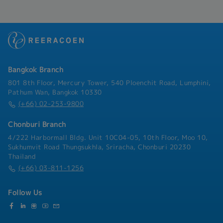
Incentives
such as HPLC, UV-Vis Spectrophotometer, and
- 15 Public Holidays per year (excluding annual
FT-IR.- Prepare reports and maintain quality
leave)
records using Microsoft Excel.
- Annual Leave: 6 days
Bangkok Branch
801 8th Floor, Mercury Tower, 540 Ploenchit Road, Lumphini,
Pathum Wan, Bangkok 10330
(+66) 02-253-9800
Chonburi Branch
4/222 Harbormall Bldg. Unit 10C04-05, 10th Floor, Moo 10,
Sukhumvit Road Thungsukhla, Sriracha, Chonburi 20230
Thailand
(+66) 03-811-1256
Follow Us