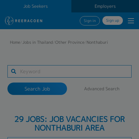
Job Seekers
Employers
Sign up
Sign in
Search Job
Home
/
Jobs in Thailand
/
Other Province
/
Nonthaburi
Industry
1 selected
Search Job
Advanced Search
Search
29 JOBS: JOB VACANCIES FOR
NONTHABURI AREA