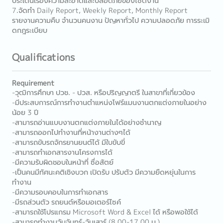
ประเด็นเรื่องความสะอาดและปลอดภัยของไซต์งาน
7.จัดทำ Daily Report, Weekly Report, Monthly Report
รายงานความคืบ จำนวนคนงาน ปัญหาทั่วไป ความปลอดภัย การระเมิ
ดกฎระเบียบ
Qualifications
Requirement
-วุฒิการศึกษา ปวช. - ปวส. หรือปริญญาตรี ในสาขาที่เกี่ยวข้อง
-มีประสบการณ์การทำงานตำแหน่งโฟร์แมนงานตกแต่งภายในอย่าง
น้อย 3 ปี
-สามารถอ่านแบบงานตกแต่งภายในได้อย่างชำนาญ
-สามารถออกไปทำงานที่หน้างานต่างๆได้
-สามารถขับรถจักรยานยนต์ได้ มีใบขับขี่
-สามารถทำเอกสารงานโครงการได้
-มีความรับผิดชอบในหน้าที่ ซื่อสัตย์
-เป็นคนมีทัศนะคติเชิงบวก เปิดรับ ปรับตัว มีความยืดหยุ่นในการ
ทำงาน
-มีความรอบคอบในการทำเอกสาร
-มีรถส่วนตัว รถยนต์หรือมอเตอร์ไซค์
-สามารถใช้โปรแกรม Microsoft Word & Excel ได้ หรือพอใช้ได้
-สามารถทำงานวันจันทร์-วันเสาร์ (8.00-17.00 น.)