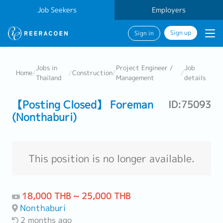
Job Seekers
Employers
Sign up
Sign in
Jobs in
Project Engineer /
Job
Home
/
/
Construction
/
/
Thailand
Management
details
【Posting Closed】 Foreman
ID:75093
(Nonthaburi)
This position is no longer available.
18,000 THB ~ 25,000 THB
Nonthaburi
2 months ago