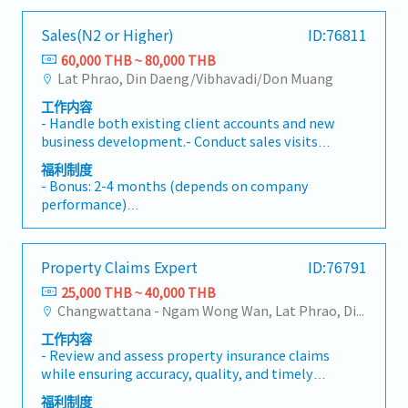
- พิจารณาปรับเงินเดือนประจำปี
เอกสารประมาณราคางานติดตั้งและถอดรายการวัสดุ
- วันพักผ่อน เริ่มต้น 12 วันต่อปี
Sales(N2 or Higher)
ID:76811
อุปกรณ์ที่ใช้ในงานติดตั้ง (BOQ) - ติดต่อประสานงาน
- งานเลี้ยงสังสรรค์
กับบุคคลหรือหน่วยงานที่เกี่ยวข้อง ตลอดจนดำเนิน
60,000 THB ~ 80,000 THB
- การตจรวจสุขภาพ และ ฉีดวัคซีนประจำปี
การต่างๆ ในการทำให้งานหรือโครงการต่างๆ บรรลุ
Lat Phrao, Din Daeng/Vibhavadi/Don Muang
- ประกันอุบัติเหตุ ไม่ต้องผ่านทดลองงานเข้าไปทำงา
ตามแผนที่กำหนด - ปฏิบัติงานอื่นๆ ตามที่ได้รับมอบ
นวันเเรกมีประกันอุบัติเหตุให้เลย
工作内容
หมาย - ติดต่อประสานงานกับองค์กรที่เกี่ยวข้องเพื่อ
- Handle both existing client accounts and new
ขอเอกสารและจัดทำเอกสาร - ประสานงานและนัด
business development.- Conduct sales visits
หมายวันเข้าทำงานกับคู่ค้าและลูกค้า
across Thailand (primarily Bangkok area,
福利制度
Chonburi, Rayong).*Visit clients twice per
- Bonus: 2-4 months (depends on company
week(Average)- Attend technical discussions
performance)
alongside technical staff and assist with
- Provident fund
Japanese-Thai interpretation when necessary.
- Housing allowance
- Cost of living
Property Claims Expert
ID:76791
- Insurance
25,000 THB ~ 40,000 THB
- Company car provided
Changwattana - Ngam Wong Wan, Lat Phrao, Din Daeng/Vibhavadi/Don Muang, Sai Mai, Lak Si
工作内容
- Review and assess property insurance claims
while ensuring accuracy, quality, and timely
resolution.- Collaborate with global
福利制度