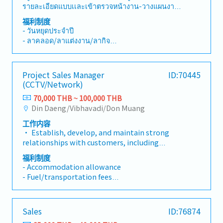
- Gasoline (※If the candidate use own car.)
รายละเอียดแบบเเละเข้าตรวจหน้างาน-วางแผนงาน
แก้ไขปัญหา ติดตาม และส่งมอบงานให้ตรงตาม
福利制度
กำหนด-ตรวจสอบการทำงานของผู้รับเหมา เรื่อง
- วันหยุดประจำปี
คุณภาพของงาน เเละฝีมือช่าง ผลักดันให้ผู้รับเหมาส่ง
- ลาคลอด/ลาแต่งงาน/ลากิจ
งานตามสัญญาจ้างเหมา -ตรวจแบบก่อสร้าง
- ค่าเดินทาง/ค่าน้ำมัน
เคลียร์Details ประเมินงบประมาณเบื้องต้น เพื่อให้อยู่
- ประกันสุขภาพ/ประกันอุบัติเหตุ/ประกันสังคม
ในงบประมาณที่กำหนด-ดูแล และสื่อสารกับทีมให้
- Outing ประจำปี
Project Sales Manager
ID:70445
เข้าใจตรงกันเกี่ยวกับงานที่ต้องทำ และส่งมอบใน
(CCTV/Network)
แต่ละวัน-ติดต่อประสานงานกับลูกค้า , ทีมช่าง ,
Designer , Supplier , และสมาชิกในทีมเพื่ออัปเดต
70,000 THB ~ 100,000 THB
ความคืบหน้าของโครงการอยู่เสมอ
Din Daeng/Vibhavadi/Don Muang
工作内容
• Establish, develop, and maintain strong
relationships with customers, including
contractors, corporate, and government
福利制度
clients in the Oil & Gas sector.• Provide
- Accommodation allowance
support to customers in planning, marketing,
- Fuel/transportation fees
and developing strategies within each
- Marriage gift
assigned area.• Expand and follow up on
- Ordination gift
project opportunities to drive business
- Per diem
Sales
ID:76874
growth.• Deliver convenient and responsive
- Vehicle depreciation allowance
service to agents/customers in assigned