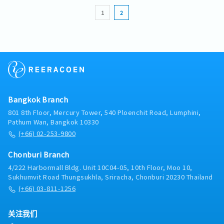
sales reports and maintain customer
1
2
information.- Develop sales plans to increase
market penetration and revenue.- Coordinate
with internal teams to ensure excellent
customer service.
Bangkok Branch
801 8th Floor, Mercury Tower, 540 Ploenchit Road, Lumphini,
Pathum Wan, Bangkok 10330
(+66) 02-253-9800
Chonburi Branch
4/222 Harbormall Bldg. Unit 10C04-05, 10th Floor, Moo 10,
Sukhumvit Road Thungsukhla, Sriracha, Chonburi 20230 Thailand
(+66) 03-811-1256
关注我们