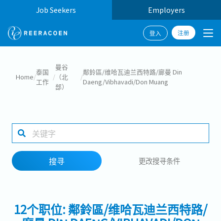
Job Seekers
Employers
注册
登入
搜寻
曼谷
泰国
鄰鈴區/维哈瓦迪兰西特路/廊曼 Din
Home
/
/
（北
/
工作
Daeng/Vibhavadi/Don Muang
部）
工作行业
1 selected
搜寻
更改搜寻条件
搜寻
12个职位: 鄰鈴區/维哈瓦迪兰西特路/