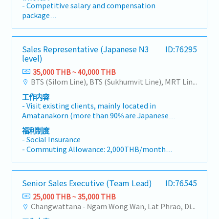
operations teams to develop and implement
- Competitive salary and compensation
best practices, workflows, and claims
package
processes.- Contribute to building and
- Annual leave, sick leave, and company
expanding the Thailand operations team to
holidays in accordance with company policy
support business growth.- Coach and support
- Health, dental, and vision insurance
Sales Representative (Japanese N3
ID:76295
team members to achieve long-term
- 401(k) retirement savings plan with company
level)
performance and professional development.-
matching contributions
Monitor team productivity, quality metrics,
35,000 THB ~ 40,000 THB
- A collaborative and team-oriented work
and operational performance, and prepare
BTS (Silom Line), BTS (Sukhumvit Line), MRT Line, Rama III, Ratchadapisek - Phetchaburi, Changwattana - Ngam Wong Wan, Lat Phrao, Din Daeng/Vibhavadi/Don Muang, Rama II, Phra Pradaeng - Suksawat, King Kaew- Suvarnabhumi , Latkrabang, Srinakarin - Pattanakarn - Pravet, Bangna, All Airport Link Lines, Ramkhamhaeng/Bangkapi/Bueng Kum, Talingchan-Pinklao, Phutthamonthon - Nakhon Pathom, Samutprakarn, Pathumthani
environment
management reports.- Deliver excellent
- Opportunities for professional development
工作内容
customer service and maintain strong
and career advancement
- Visit existing clients, mainly located in
relationships with clients and stakeholders.-
Amatanakorn (more than 90% are Japanese
Identify process improvement opportunities
companies)(Delivery Schedule Management,
and support continuous operational
福利制度
Quotation, Handling Complaints, etc.)- New
excellence.- Utilize technology platforms and
- Social Insurance
Customer Acquisition- Prepare documents, PO,
AI-driven tools to enhance claims assessment
- Commuting Allowance: 2,000THB/month
and etc. in the office- Provide training about
and workflow efficiency.
- Annual Health Checkup (once a year)
the products in the office - Support Sales
- Bonus (depending on company's
Manager (Thai and Japanese)
performance)
Senior Sales Executive (Team Lead)
ID:76545
- Joint company events with the parent
25,000 THB ~ 35,000 THB
company (THAI ESCORP), such as employee
Changwattana - Ngam Wong Wan, Lat Phrao, Din Daeng/Vibhavadi/Don Muang, Sai Mai, Lak Si
trips and New Year parties