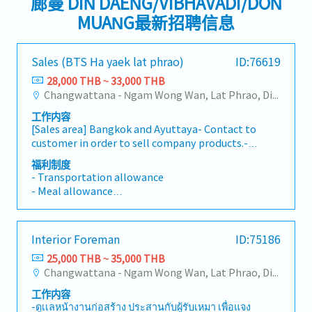
廊曼 DIN DAENG/VIBHAVADI/DON
MUANG最新招聘信息
Sales (BTS Ha yaek lat phrao)
ID:76619
28,000 THB ~ 33,000 THB
Changwattana - Ngam Wong Wan, Lat Phrao, Din Daeng/Vibhavadi/Don Muang, Sai Mai, Lak Si
工作内容
[Sales area] Bangkok and Ayuttaya- Contact to
customer in order to sell company products.-
Contact to supplier in order to find products to
福利制度
satisfy customer’s requirements.- Penetrate
- Transportation allowance
new customer and try to make sales
- Meal allowance
transaction.- Penetrate customer in new
- House Allowance
market in order to present and sell company
- Sales Allowance ※After probation
products.- Learn new company products and
- Social security
Interior Foreman
ID:75186
promote to customer.- Plan sales target and
- Life insurance
try to reach that target.- Communicate
25,000 THB ~ 35,000 THB
- Medical insurance
between customer and supplier.- Quick support
Changwattana - Ngam Wong Wan, Lat Phrao, Din Daeng/Vibhavadi/Don Muang, Sai Mai, Lak Si
- Performance bonus
and respond to customer when there are any
- Car maintenance Allowance ※If the
工作内容
problems.
candidate use own car.
-ดูเเลหน้างานก่อสร้าง ประสานกับผู้รับเหมา เพื่อแจง