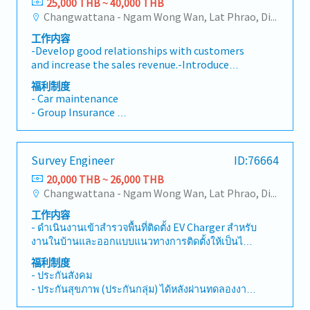
25,000 THB ~ 40,000 THB
- Telephone bill allowance
territories.• Monitor and research market
Changwattana - Ngam Wong Wan, Lat Phrao, Din Daeng/Vibhavadi/Don Muang, Sai Mai, Lak Si
- 5-day work week
trends, customer potential, and competitor
- Social security
工作内容
activities; contribute to the company’s market
- Health insurance / Surgery
-Develop good relationships with customers
planning.• Coordinate internally with
- Accident Insurance
and increase the sales revenue.-Introduce
Production, Logistics, and Customer Credit
- Dental
appropriate lighting solutions as well as vision
departments to ensure smooth trading
福利制度
- Ordination leave
components to customers to enhance the
operations.• Take full responsibility for
- Car maintenance
- Employee's uniform
market share.-Plan and execute the daily sales
managing and developing assigned customer
- Group Insurance
- Funeral payment support
activities and achieve the monthly sales
accounts.
- Bonus
- Annual trip or party
target.-Maintain and grow the existing
- Performance/results-based bonus
business accounts as well as develop new
- Annual bonus
Survey Engineer
ID:76664
accounts in the assigned territories.-Support
- Salary adjustment
and drive distributors in their activities.-
20,000 THB ~ 26,000 THB
Conduct basic application tests and consult
Changwattana - Ngam Wong Wan, Lat Phrao, Din Daeng/Vibhavadi/Don Muang, Sai Mai, Lak Si
the customers from a technical point.-
工作内容
Coordinate & conduct product training,
- ดำเนินงานเข้าสำรวจพื้นที่ติดตั้ง EV Charger สำหรับ
demonstration & applications support
งานในบ้านและออกแบบแนวทางการติดตั้งให้เป็นไป
activities.-Introduce new products and collect
ตามข้อกำหนดมาตราฐานงานติดตั้งระบบไฟฟ้า - ให้
market information for future product
福利制度
ความรู ้ คำปรึกษา แนะนำ และตอบคำถามหรือข้อ
planning.
- ประกันสังคม
สงสัยทางด้านเทคนิค - จัดทำเอกสารรายงานการเข้า
- ประกันสุขภาพ (ประกันกลุ่ม) ได้หลังผ่านทดลองงาน
สำรวจ (Survey Report) ให้ตรงตามมาตราฐานการ
- โบนัสประจำปี (ตามผลประกอบการ)
ติดตั้งระบบไฟฟ้าและข้อกำหนดของบริษัท - จัดทำ