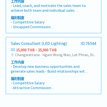
工作内容
- Lead, coach, and motivate the sales team to
achieve both team and individual sales
targets.- Develop and execute sales strategies
福利制度
and business plans to maximize revenue.- Drive
- Competitive Salary
project sales, particularly within government
- Uncapped Commission
organizations and public sector projects.- Set
- Annual Bonus
sales direction across different market
- BUPA Health Insurance
segments and monitor team KPIs.- Prepare
- Social Security
Sales Consultant (LED Lighting)
ID:76544
sales reports, forecasts, and performance
- Career Growth Opportunities
presentations for management.- Build and
15,000 THB ~ 25,000 THB
maintain strong customer relationships
Changwattana - Ngam Wong Wan, Lat Phrao, Din Daeng/Vibhavadi/Don Muang, Sai Mai, Lak Si
through regular client visits.- Resolve sales-
工作内容
related issues and ensure smooth project
- Develop new business opportunities and
execution.- Ensure all sales activities comply
generate sales leads.- Build relationships with
with company policies and business objectives.
government organizations, municipalities,
福利制度
contractors, and industrial customers.- Visit
- Competitive Salary
customers to understand their requirements
- Attractive Commission
and recommend suitable lighting solutions.-
- Annual Bonus
Conduct sales presentations and product
- BUPA Health Insurance
demonstrations.- Make outbound sales calls
- Social Security
and schedule customer meetings.- Prepare
- Career Development Opportunities