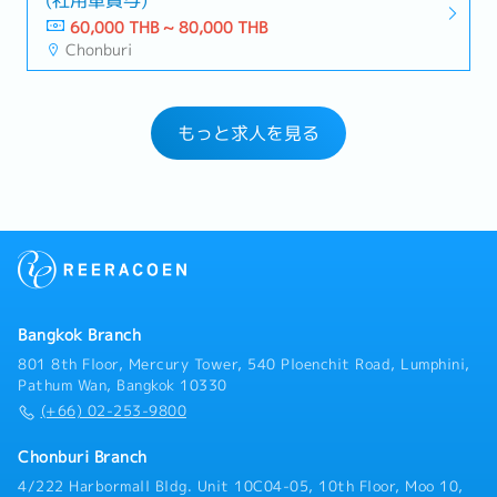
60,000 THB ~ 80,000 THB
Chonburi
もっと求人を見る
Bangkok Branch
801 8th Floor, Mercury Tower, 540 Ploenchit Road, Lumphini,
Pathum Wan, Bangkok 10330
(+66) 02-253-9800
Chonburi Branch
4/222 Harbormall Bldg. Unit 10C04-05, 10th Floor, Moo 10,