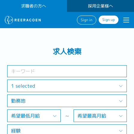
求職者の方へ
採用企業様へ
Sign up
Sign in
検索する
求人検索
業界
勤務地
1 selected
勤務地
検索する
希望最低月給
~
希望最高月給
経験