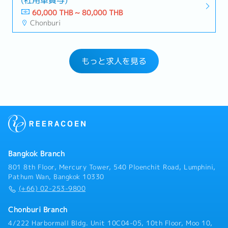
60,000 THB ~ 80,000 THB
Chonburi
もっと求人を見る
Bangkok Branch
801 8th Floor, Mercury Tower, 540 Ploenchit Road, Lumphini,
Pathum Wan, Bangkok 10330
(+66) 02-253-9800
Chonburi Branch
4/222 Harbormall Bldg. Unit 10C04-05, 10th Floor, Moo 10,