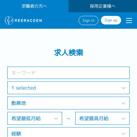
求職者の方へ
採用企業様へ
Sign up
Sign in
検索する
求人検索
業界
勤務地
1 selected
勤務地
検索する
希望最低月給
~
希望最高月給
経験