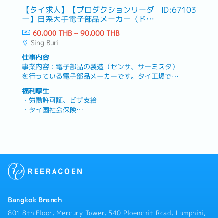
【タイ求人】【プロダクションリーダ
ID:67103
ー】日系大手電子部品メーカー（ドラ
イバー付き社用車で通勤）
60,000 THB ~ 90,000 THB
Sing Buri
仕事内容
事業内容：電子部品の製造（センサ、サーミスタ）
を行っている電子部品メーカーです。タイ工場で製
造された製品の50％はタイ国内、50％は日本本社
福利厚生
へ輸出を行っています。増員募集中のポジションは
・労働許可証、ビザ支給
同社の製造部門のリーダー、チーフポジションで
・タイ国社会保険
す。【業務内容】・製造部門の取りまとめ・品質、
・民間医療保険
納期に関する調整業務（対日系クライアント）・出
・ドライバー付き社用車貸与（通勤だけではなく休
荷、新製品の移管についての仕様についての調整業
日利用も可）
務（対日本本社、工場）・プロダクションマネージ
・賞与（年2回 1.4か月ずつ プラス個人の査定で
ャー、購買・総務マネージャーのサポート（購買・
変動あり）
総務については語学面のサポートがメインです）・
・昇格昇給（年1回 査定あり ※ポジション毎に
週次月次レポート
給与上限あるので達していない場合にのみ昇給あ
り）
・退職金積み立て制度あり
Bangkok Branch
・有給休暇：6日（最大10日間 詳細は下記）
801 8th Floor, Mercury Tower, 540 Ploenchit Road, Lumphini,
12月16日～1月15日に入社した場合は6日間