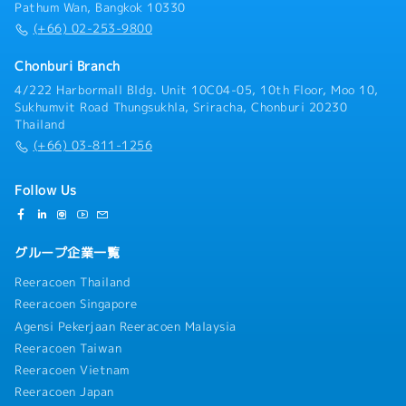
Pathum Wan, Bangkok 10330
6月16日に入社した場合は、1年後の6月16日に3
(+66) 02-253-9800
日、そこから、半年後の12月16日に6日、翌年の
12月16日に7日のように毎年1日づつ増え最大10日
Chonburi Branch
間となります。
4/222 Harbormall Bldg. Unit 10C04-05, 10th Floor, Moo 10,
＜通勤＞
Sukhumvit Road Thungsukhla, Sriracha, Chonburi 20230
ドライバー付き社用車貸与
Thailand
通勤だけでなく、休日に使用しバンコクや他県に行
(+66) 03-811-1256
く際も利用可能
Follow Us
＜定年＞
50歳
グループ企業一覧
Reeracoen Thailand
Reeracoen Singapore
Agensi Pekerjaan Reeracoen Malaysia
Reeracoen Taiwan
Reeracoen Vietnam
Reeracoen Japan