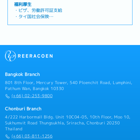
装プラント事業へも進出し、世界トップクラスのシ
福利厚生
ェアを占めています。海外ではタイを含め20か国で
・ビザ、労働許可証支給
40年以上前から現地法人を展開しており、総売上の
・タイ国社会保険
うち50％以上が海外からの売上で占められていま
・海外医療保険（東京海上）
す。今回募集するポジションでは、電気設備に関す
・年一回の健康診断
る設計に関する業務と、施工管理業務をご担当いた
・年一回の日本帰国費用（家族分を含む）
だきます。【業務内容】・電気設備の設計企画・計
・Provident fund
算、作図・設計審査・積算・実行予算の作成・工事
・昇給
用仮設設備の計画・配置・機械配置、配管等の納ま
・賞与（業績による）
りの検討・資材発注・管理・工事施工図作成・コス
ト・工程・品質・安全の管理・設備試運転調整およ
び運転・保守の指導およびメンテナンス対応など
Bangkok Branch
801 8th Floor, Mercury Tower, 540 Ploenchit Road, Lumphini,
Pathum Wan, Bangkok 10330
(+66) 02-253-9800
Chonburi Branch
4/222 Harbormall Bldg. Unit 10C04-05, 10th Floor, Moo 10,
Sukhumvit Road Thungsukhla, Sriracha, Chonburi 20230
Thailand
(+66) 03-811-1256