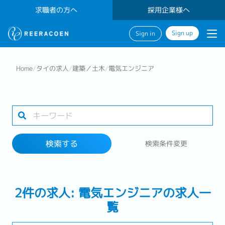
求職者の方へ
採用企業様へ
Sign up
Sign in
検索する
Home
/
タイの求人
/
建築／土木
/
電気エンジニア
業界
勤務地
検索する
検索条件変更
検索する
2件の求人: 電気エンジニアの求人一
覧