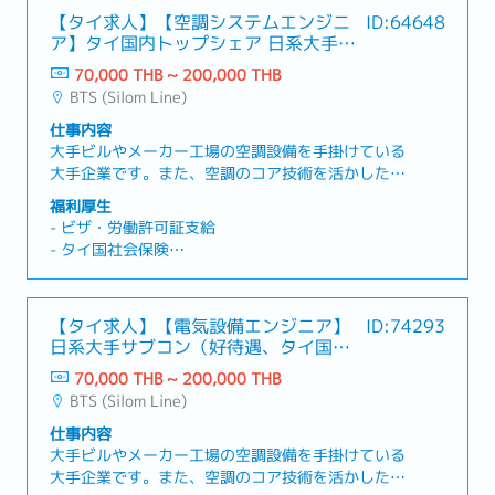
【タイ求人】【空調システムエンジニ
ID:64648
ア】タイ国内トップシェア 日系大手サ
ブゼネコン（好待遇）
70,000 THB ~ 200,000 THB
BTS (Silom Line)
仕事内容
大手ビルやメーカー工場の空調設備を手掛けている
大手企業です。また、空調のコア技術を活かした塗
装プラント事業へも進出し、世界トップクラスのシ
福利厚生
ェアを占めています。海外ではタイを含め20か国で
- ビザ・労働許可証支給
40年以上前から現地法人を展開しており、総売上の
- タイ国社会保険
うち50％以上が海外からの売上で占められていま
- 海外医療保険（東京海上）
す。【仕事内容】・日系企業の工場の設備工事の管
- 年一回の健康診断
理・実行予算の作成・工事用仮設設備の計画、配
- 年一回の日本帰国費用（家族分を含む）
【タイ求人】【電気設備エンジニア】
ID:74293
置・機械配置、配管等の納まりの検討・資材発注、
- Provident fund
日系大手サブコン（好待遇、タイ国内
管理・設備試運転調整および運転・コスト、工程、
- 昇給
トップシェア）
品質、安全の管理・保守の指導およびメンテナンス
70,000 THB ~ 200,000 THB
- 賞与（業績による）
を含む顧客対応業務・その他
BTS (Silom Line)
仕事内容
大手ビルやメーカー工場の空調設備を手掛けている
大手企業です。また、空調のコア技術を活かした塗