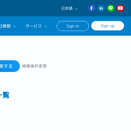
日本語
English
Sign up
社情報
サービス
Sign in
日本語
ภาษา
サルタントに相談する
検索する
ไทย
ンセリングサービス
簡体中文
索する
検索条件変更
ージ
一覧