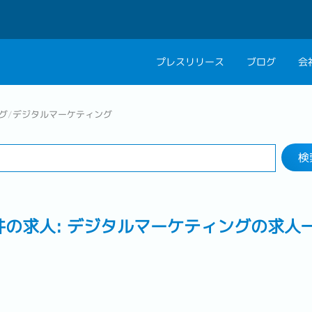
プレスリリース
ブログ
会
検索する
会社概要
キャリアコン
グ
/
デジタルマーケティング
業界
勤務地
私たちの考え方
キャリアカウ
検
グループ代表メッセ
採用情報
件の求人: デジタルマーケティングの求人