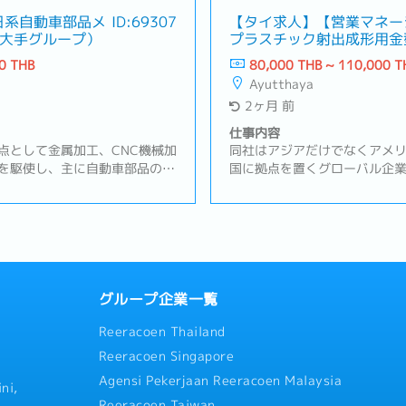
日系自動車部品メ
ID:69307
【タイ求人】【営業マネー
 大手グループ）
プラスチック射出成形用金
0 THB
80,000 THB ~ 110,000 T
Ayutthaya
2ヶ月 前
仕事内容
点として金属加工、CNC機械加
同社はアジアだけでなくアメ
を駆使し、主に自動車部品の製
国に拠点を置くグローバル企
。現在タイ拠点では自動車部品
大型樹脂成型を中心に事業を
が、日本本社では医療機器部品
は営業職【業務内容】・顧客
的にはタイでも医療機器部品の
客の検索と既存顧客の維持・
現在タイ拠点には営業担当者が
動に関する報告書の作成・顧
が出張ベースでタイに来ている
成・顧客に注意を払い、販売
のTier1もしくはTier2との
関連業務の遂行
r1,Tier2向けの営業経験があ
グループ企業一覧
1名募集致します。現時点では
Reeracoen Thailand
立って営業頂くポジションで
60名が在籍しており、営業コー
Reeracoen Singapore
ーが各1名所属している組織で
Agensi Pekerjaan Reeracoen Malaysia
客の開拓営業- 既存顧客との良
ni,
アユタヤ、ラヨーン等,訪問時は
Reeracoen Taiwan