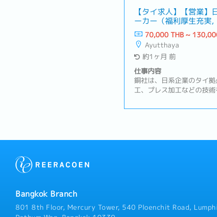
【タイ求人】【営業】
ーカー（福利厚生充実,
70,000 THB ~ 130,00
Ayutthaya
約1ヶ月 前
仕事内容
銅社は、日系企業のタイ拠
工、プレス加工などの技術
造・加工を行っております
のみを取り扱っております
の製造も行っており、将来
展開を目指しております。
おらず、日本の営業担当者
状況です。そこで、自動車業界
コネクションがある方（Tie
る方など）を即戦力として
部下を持たず自ら最前線に
す。アユタヤ工は全体で4
Bangkok Branch
ディネーター、マネージャ
す。【業務内容】- 新規顧
801 8th Floor, Mercury Tower, 540 Ploenchit Road, Lumphi
好な関係構築- 顧客訪問（