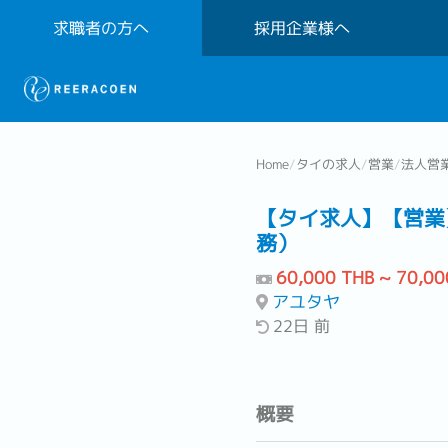
求職者の方へ
採用企業様へ
Home
/
タイの求人
/
営業
/
法人営
【タイ求人】【営業
務）
60,000 THB ~ 70,00
アユタヤ
22日 前
概要