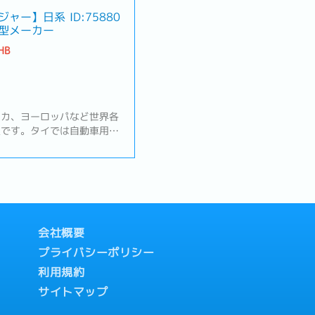
ジャー】日系
ID:75880
型メーカー
HB
リカ、ヨーロッパなど世界各
業です。タイでは自動車用の
行っており、募集ポジション
との契約および調整・新規顧
営業およびマーケティング活
客の見積もりと明細書の作
に関する苦情対応・その他の
会社概要
プライバシーポリシー
利用規約
サイトマップ