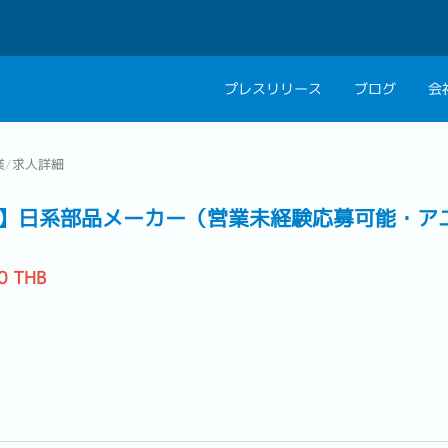
プレスリリース
ブログ
会
会社概要
キャリアコン
業
/
求人詳細
私たちの考え方
キャリアカウ
】日系部品メーカー（営業未経験応募可能・ア
グループ代表メッセ
0 THB
採用情報