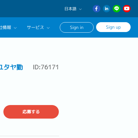
日本語
English
Sign up
社情報
サービス
Sign in
日本語
ภาษา
サルタントに相談する
ไทย
ンセリングサービス
簡体中文
ユタヤ勤
ID:76171
ージ
応募する