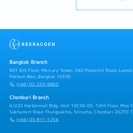
行い、グループ各拠点と連
す。タイ拠点は地域統括機
拠点との調整業務を行って
メーカーおよびTier1サ
オペレーション・品質関連
担当者との調整・サポート
格交渉・受注管理および日
捗の管理・日本本社および
との連携業務・インド、イ
ナム、日本などへの海外出
Bangkok Branch
売上分析（⽉次・四半期・
関連レポートの作成（本社
801 8th Floor, Mercury Tower, 540 Ploenchit Road, Lumphi
運営サポート
Pathum Wan, Bangkok 10330
(+66) 02-253-9800
Chonburi Branch
4/222 Harbormall Bldg. Unit 10C04-05, 10th Floor, Moo 1
Sukhumvit Road Thungsukhla, Sriracha, Chonburi 20230 T
(+66) 03-811-1256