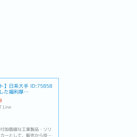
ト】日系大手
ID:75858
した福利厚
B
T Line
高付加価値な工業製品・ソリ
ーカーとして、販売から技術