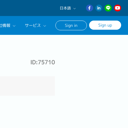
日本語
English
Sign up
社情報
サービス
Sign in
日本語
ภาษา
サルタントに相談する
ไทย
ンセリングサービス
簡体中文
ID:75710
ージ