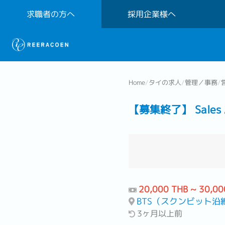
求職者の方へ
採用企業様へ
Home
/
タイの求人
/
管理／事務
/
【募集終了】 Sales Adm
20,000 THB ~ 30,00
BTS（スクンビット沿
3ヶ月以上前