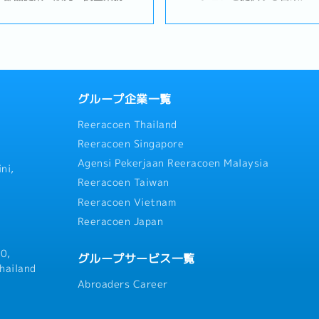
携したビジネスを展開していま
サポート、コンサルティング
能も担い、営業活動および各国
す。品質管理、信頼性評価、
います。【業務内容】・自動車
くのメーカーから高い信頼を
プライヤー向け窓口対応（営業・
いて安定した事業基盤を築き
）・グループ各拠点および営業
進めています。【業務内容】
業務・製品提案、見積作成、価
客からの問い合わせ対応・営
々のオーダー状況・生産準備進
応および業務サポート・見積
グループ企業一覧
ベトナム工場などグループ会社
の営業関連書類の作成・営業
Reeracoen Thailand
ンドネシア、マレーシア、ベト
（書類作成、出荷、納品など
張対応・営業予算の管理および
調整業務・営業部門の事務業
Reeracoen Singapore
年次）・マーケティング・営業
化および顧客満足度向上に向
Agensi Pekerjaan Reeracoen Malaysia
向け）・アジア地域ビジネスの
ni,
Reeracoen Taiwan
Reeracoen Vietnam
Reeracoen Japan
0,
グループサービス一覧
hailand
Abroaders Career