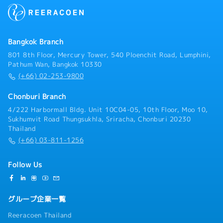
ただきます。営業スタイルは主に既存顧客（日系の半導
体製造装置メーカー）のフォロー営業を行っていただき
ます。【職務内容】① 既存顧客管理・主要顧客との関係
構築および維持・価格改定、コストダウン要求への対応
Bangkok Branch
方針策定・顧客要望に沿ったプロジェクト推進、期限管
理② サプライヤーマネジメント・仕入価格交渉およびコ
801 8th Floor, Mercury Tower, 540 Ploenchit Road, Lumphini,
スト改善活動・品質／納期トラブル発生時の是正対応・
Pathum Wan, Bangkok 10330
キャパシティ管理、安全在庫管理③ 収益管理・案件別の
(+66) 02-253-9800
粗利管理および分析・不採算案件の改善・見直し・コス
ト変動（為替・物流等）の影響管理
Chonburi Branch
4/222 Harbormall Bldg. Unit 10C04-05, 10th Floor, Moo 10,
Sukhumvit Road Thungsukhla, Sriracha, Chonburi 20230
Thailand
(+66) 03-811-1256
Follow Us
グループ企業一覧
Reeracoen Thailand