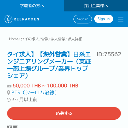
求職者の方へ
採用企業様へ
Sign up
Sign in
Home
/
タイの求人
/
営業
/
法人営業
/
求人詳細
タイ求人】【海外営業】日系エ
ID:75562
ンジニアリングメーカー（東証
一部上場グループ/業界トップ
シェア）
60,000 THB ~ 100,000 THB
BTS（シーロム沿線）
3ヶ月以上前
応募する
概要