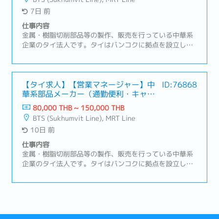
ー付き社用車を利用
7日 前
仕事内容
金属・樹脂切削部品等の製作、販売を行っている中華系
企業のタイ法人です。タイはバンコクに拠点を設立し、
タイ及びタイ周辺諸国での事業における販売・部品調達
拠点として機能しているBOI取得企業です。営業スタイ
ルは主に既存顧客（日系の半導体製造装置メーカー）の
フォロー営業を行っていただきます。【職務内容】メイ
【タイ求人】【営業マネージャー】中
ID:76868
華系部品メーカー（通勤便利・キャリ
ン商材: 半導体製造装置向けの加工部品①案件の実務管
アパス豊富）
理・受発注、納期、在庫の管理・案件ごとの進捗管理お
80,000 THB ~ 150,000 THB
よび課題抽出・トラブルの一次対応および社内エスカレ
BTS (Sukhumvit Line), MRT Line
ーション②海外拠点（日本、中国）との調整業務・納
10日 前
期、品質、価格に関する調整・情報の取りまとめおよび
社内展開③サプライア対応サポート・仕入先との納期調
仕事内容
整・見積取得および価格管理④顧客対応サポート・顧客
金属・樹脂切削部品等の製作、販売を行っている中華系
からの問い合わせ対応・納期回答、仕様確認・営業マネ
企業のタイ法人です。タイはバンコクに拠点を設立し、
ージャーの交渉サポート
タイ及びタイ周辺諸国での事業における販売・部品調達
拠点として機能しているBOI取得企業です。本ポジショ
ンでは、日本企業の顧客のニーズに合わせたサプライヤ
ーの開拓や、品質トラブル発生時に事象の把握＆関連部
署への連携、一次処置・恒久的処置等の交渉を行ってい