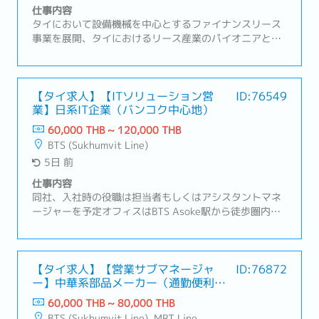
仕事内容
タイにおいて設備機械を中心とするファイナンスリース
事業を展開、タイにおけるリース産業のパイオニアとし
てその普及・発展に重要な役割を果たしてきました。お
客様の利便性向上のために、各種ファイナンスサービス
の拡大を図っております。【業務内容】・新規および既
存顧客へのアプローチ（電話・メール・訪問）・日系企
【タイ求人】【ITソリューション営
ID:76549
業】日系IT企業（バンコク中心地）
業向けの営業・サポート業務・顧客ニーズのヒアリング
および最適なサービス・商品の提案・見積書の作成およ
60,000 THB ~ 120,000 THB
び価格・契約条件の交渉・受注後の各種手続き（書類回
BTS (Sukhumvit Line)
収、社内連携、納品までの進行管理）・顧客との関係構
5日 前
築および継続的なフォローアップ・与信申請および関連
書類の作成・社内関係部署と顧客間の調整業務・売上目
仕事内容
標（KPI）の達成・顧客満足度の維持・向上および問題発
同社、入社時の役職は担当者もしくはアシスタントマネ
生時の迅速な対応
ージャーを予定オフィスはBTS Asoke駅から徒歩圏内
【業務内容】・既存顧客のシステムサポートや新規顧客
へのサービス導入提案・業務改善やシステム化改善のパ
ッケージ提案・顧客の抱える問題やご要望をヒアリン
グ、最適な解決策を提案・顧客の目的を最大化するた
【タイ求人】【営業サブマネージャ
ID:76872
ー】中華系部品メーカー（通勤便利・
め、コスト・運用のバランスを考えた提案・顧客の多く
キャリアパス豊富）
は製造業のため工業団地へ訪問（アユタヤ周辺、サムッ
60,000 THB ~ 80,000 THB
トプラカーン、アマタナコンなど）・訪問時はドライバ
BTS (Sukhumvit Line), MRT Line