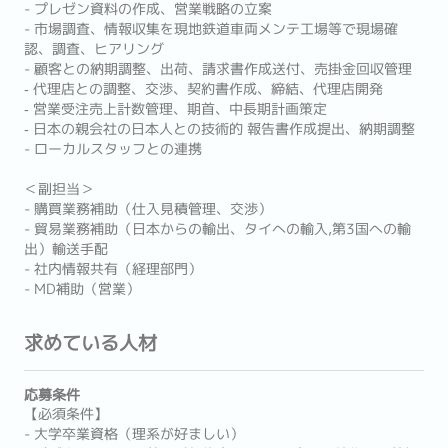
- プレゼン資料の作成、営業戦略の立案
- 市場調査、情報収集を現地鉄道車両メンテ工場等で現場確
認、調査、ヒアリング
- 顧客との納期調整、出荷、請求書作成送付、売掛金回収管理
‐ 代理店との調整、交渉、契約書作成、締結、代理店開発
‐ 営業受注売上計数管理、期首、中長期計画策定
‐ 日本の親会社の日本人との技術的 報告書作成提出、納期調整
- ローカルスタッフとの連携
＜副担当＞
- 購買業務補助（仕入見積管理、交渉）
- 貿易業務補助（日本からの輸出、タイへの輸入,第3国への輸
出）輸送手配
- 社内情報共有（経理部門）
- MD補助（営業）
求めている人材
応募条件
【必須条件】
- 大学卒業資格（理系が好ましい）