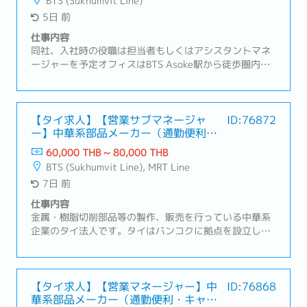
BTS (Sukhumvit Line)
収、社内連携、納品までの進行管理）・顧客との関係構
5日 前
築および継続的なフォローアップ・与信申請および関連
書類の作成・社内関係部署と顧客間の調整業務・売上目
仕事内容
標（KPI）の達成・顧客満足度の維持・向上および問題発
同社、入社時の役職は担当者もしくはアシスタントマネ
生時の迅速な対応
ージャーを予定オフィスはBTS Asoke駅から徒歩圏内
【業務内容】・既存顧客のシステムサポートや新規顧客
へのサービス導入提案・業務改善やシステム化改善のパ
ッケージ提案・顧客の抱える問題やご要望をヒアリン
グ、最適な解決策を提案・顧客の目的を最大化するた
【タイ求人】【営業サブマネージャ
ID:76872
ー】中華系部品メーカー（通勤便利・
め、コスト・運用のバランスを考えた提案・顧客の多く
キャリアパス豊富）
は製造業のため工業団地へ訪問（アユタヤ周辺、サムッ
60,000 THB ~ 80,000 THB
トプラカーン、アマタナコンなど）・訪問時はドライバ
BTS (Sukhumvit Line), MRT Line
ー付き社用車を利用
7日 前
仕事内容
金属・樹脂切削部品等の製作、販売を行っている中華系
企業のタイ法人です。タイはバンコクに拠点を設立し、
タイ及びタイ周辺諸国での事業における販売・部品調達
拠点として機能しているBOI取得企業です。営業スタイ
ルは主に既存顧客（日系の半導体製造装置メーカー）の
フォロー営業を行っていただきます。【職務内容】メイ
【タイ求人】【営業マネージャー】中
ID:76868
華系部品メーカー（通勤便利・キャリ
ン商材: 半導体製造装置向けの加工部品①案件の実務管