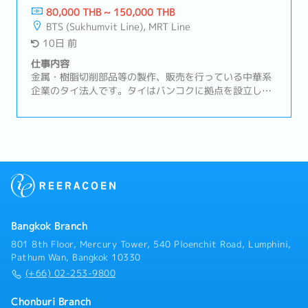
アパス豊富）
理・受発注、納期、在庫の管理・案件ごとの進捗管理お
80,000 THB ~ 150,000 THB
よび課題抽出・トラブルの一次対応および社内エスカレ
BTS (Sukhumvit Line), MRT Line
ーション②海外拠点（日本、中国）との調整業務・納
10日 前
期、品質、価格に関する調整・情報の取りまとめおよび
社内展開③サプライア対応サポート・仕入先との納期調
仕事内容
整・見積取得および価格管理④顧客対応サポート・顧客
金属・樹脂切削部品等の製作、販売を行っている中華系
からの問い合わせ対応・納期回答、仕様確認・営業マネ
企業のタイ法人です。タイはバンコクに拠点を設立し、
ージャーの交渉サポート
タイ及びタイ周辺諸国での事業における販売・部品調達
拠点として機能しているBOI取得企業です。本ポジショ
ンでは、日本企業の顧客のニーズに合わせたサプライヤ
ーの開拓や、品質トラブル発生時に事象の把握＆関連部
署への連携、一次処置・恒久的処置等の交渉を行ってい
ただきます。営業スタイルは主に既存顧客（日系の半導
体製造装置メーカー）のフォロー営業を行っていただき
ます。【職務内容】① 既存顧客管理・主要顧客との関係
構築および維持・価格改定、コストダウン要求への対応
Bangkok Branch
方針策定・顧客要望に沿ったプロジェクト推進、期限管
理② サプライヤーマネジメント・仕入価格交渉およびコ
801 8th Floor, Mercury Tower, 540 Ploenchit Road, Lumphini,
スト改善活動・品質／納期トラブル発生時の是正対応・
Pathum Wan, Bangkok 10330
キャパシティ管理、安全在庫管理③ 収益管理・案件別の
(+66) 02-253-9800
粗利管理および分析・不採算案件の改善・見直し・コス
ト変動（為替・物流等）の影響管理
Chonburi Branch