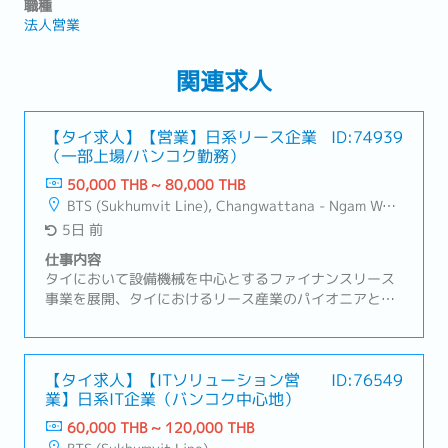
職種
法人営業
関連求人
【タイ求人】【営業】日系リース企業
ID:74939
（一部上場/バンコク勤務）
50,000 THB ~ 80,000 THB
BTS (Sukhumvit Line), Changwattana - Ngam Wong Wan, Lat Phrao, Din Daeng/Vibhavadi/Don Muang, Sai Mai
5日 前
仕事内容
タイにおいて設備機械を中心とするファイナンスリース
事業を展開、タイにおけるリース産業のパイオニアとし
てその普及・発展に重要な役割を果たしてきました。お
客様の利便性向上のために、各種ファイナンスサービス
の拡大を図っております。【業務内容】・新規および既
存顧客へのアプローチ（電話・メール・訪問）・日系企
【タイ求人】【ITソリューション営
ID:76549
業】日系IT企業（バンコク中心地）
業向けの営業・サポート業務・顧客ニーズのヒアリング
および最適なサービス・商品の提案・見積書の作成およ
60,000 THB ~ 120,000 THB
び価格・契約条件の交渉・受注後の各種手続き（書類回