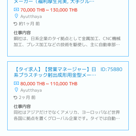
メーカー（福利厚生充実, 大手グルー
見積作成および納期調整・社内関連部署との調整業務・
プ）
日本本社とのやり取り・新規案件情報の収集・顧客から
70,000 THB ~ 130,000 THB
の問い合わせ対応・営業レポート作成・営業時はドライ
Ayutthaya
バー付き社用車を利用
約1ヶ月 前
仕事内容
銅社は、日系企業のタイ拠点として金属加工、CNC機械
加工、プレス加工などの技術を駆使し、主に自動車部品
の製造・加工を行っております。現在タイ拠点では自動
車部品のみを取り扱っておりますが、日本本社では医療
機器部品の製造も行っており、将来的にはタイでも医療
機器部品の展開を目指しております。現在タイ拠点には
【タイ求人】【営業マネージャー】日
ID:75880
系プラスチック射出成形用金型メーカ
営業担当者がおらず、日本の営業担当者が出張ベースで
ー
タイに来ている状況です。そこで、自動車業界のTier1も
80,000 THB ~ 110,000 THB
しくはTier2とのコネクションがある方（Tier1,Tier2向
Ayutthaya
けの営業経験がある方など）を即戦力として1名募集致
2ヶ月 前
します。現時点では部下を持たず自ら最前線に立って営
業頂くポジションです。アユタヤ工は全体で460名が在
仕事内容
籍しており、営業コーディネーター、マネージャーが各
同社はアジアだけでなくアメリカ、ヨーロッパなど世界
1名所属している組織です。【業務内容】- 新規顧客の開
各国に拠点を置くグローバル企業です。タイでは自動車
拓営業- 既存顧客との良好な関係構築- 顧客訪問（アユタ
用の大型樹脂成型を中心に事業を行っており、募集ポジ
ヤ、ラヨーン等,訪問時は自家用車自走）- マネージャー
ションは営業職【業務内容】・顧客との契約および調
への売上報告※書類作成業務は主に営業コーディネータ