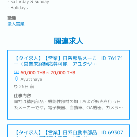
- Saturday & Sunday
- Holidays
職種
法人営業
関連求人
【タイ求人】【営業】日系部品メーカ
ID:76171
ー（営業未経験応募可能・アユタヤ勤
務）
60,000 THB ~ 70,000 THB
Ayutthaya
26日 前
仕事内容
同社は精密部品・機能性部材の加工および販売を行う日
系メーカーです。電子機器、自動車、OA機器、カメラ関
連など幅広い業界向けに製品を提供しており、タイ国内
の日系大手メーカーとも多数取引があります。営業職を
募集しています。【業務内容】・既存顧客（日系メーカ
ー中心）への営業活動・顧客との定期訪問・関係構築・
【タイ求人】【営業】日系自動車部品
ID:69307