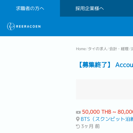
求職者の方へ
採用企業様へ
Home
/
タイの求人
/
会計・経理
/
【募集終了】 Account
50,000 THB ~ 80,00
BTS（スクンビット沿
3ヶ月 前