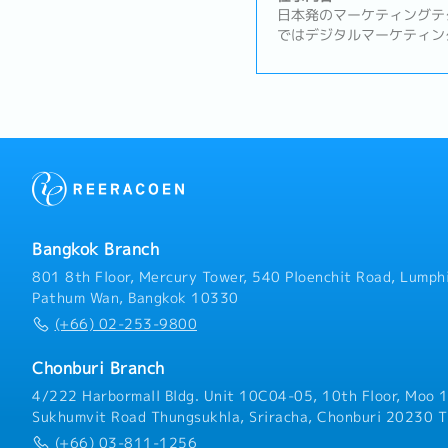
日本発のマーケティングテ
ではデジタルマーケティン
開発の広告配信プラットフ
リューションを通じて、企
ィング活動の最適化を支援
ワークと最新テクノロジー
な業界のクライアントと取
次キャッシュフローの確認
上の確認・未請求収益の確
ォロー・月次決算プロセス
トソーシングチームからの
タイ拠点のディレクターお
Bangkok Branch
の報告・日本本社向けの財
務変動に関する調査および
801 8th Floor, Mercury Tower, 540 Ploenchit Road, Lumphi
の作成・法人税計算の正確
Pathum Wan, Bangkok 10330
タントと連携・年次財務報
(+66) 02-253-9800
整・本社との財務・会計・
財務部門に関する全業務の
Chonburi Branch
る財務関連課題の解決を含
理、指導、業務の適切な割
4/222 Harbormall Bldg. Unit 10C04-05, 10th Floor, Moo 1
ステム導入支援・給与関連
Sukhumvit Road Thungsukhla, Sriracha, Chonburi 20230 T
退職積立金等）の作成・そ
(+66) 03-811-1256