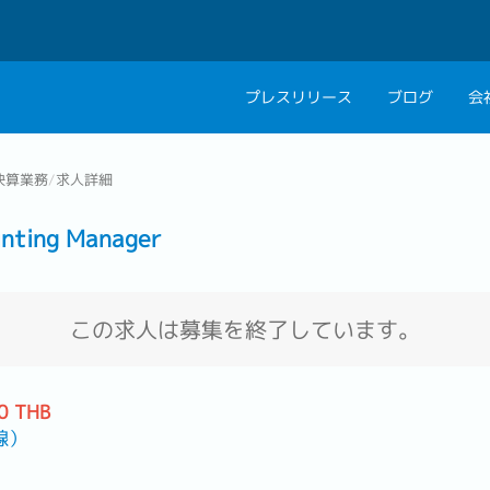
プレスリリース
ブログ
会
会社概要
キャリアコン
決算業務
/
求人詳細
私たちの考え方
キャリアカウ
ing Manager
グループ代表メッセ
採用情報
この求人は募集を終了しています。
0 THB
線）