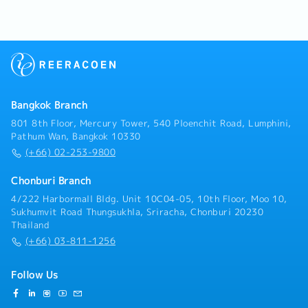
で、設備の提案から導入、アフターサービスまで一貫し
て対応しています。タイ国内でも製造拠点を有してお
り、安定した事業基盤のもと事業を拡大しています。
【業務内容】・同社コンベヤまたはロボットパレタイザ
ーシステムの提案営業（中核業務）・客先訪問、要件の
ヒアリング、最適なソリューションの提案・見積・原価
計算、提案書・図面の作成・既存顧客の維持および新規
Bangkok Branch
顧客の開拓・将来的にはAGV/AGF等の自動搬送機器・新
規事業の推進
801 8th Floor, Mercury Tower, 540 Ploenchit Road, Lumphini,
Pathum Wan, Bangkok 10330
(+66) 02-253-9800
Chonburi Branch
4/222 Harbormall Bldg. Unit 10C04-05, 10th Floor, Moo 10,
Sukhumvit Road Thungsukhla, Sriracha, Chonburi 20230
Thailand
(+66) 03-811-1256
Follow Us