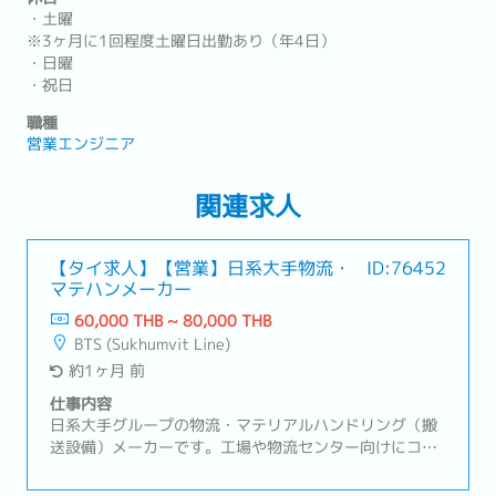
・土曜
※3ヶ月に1回程度土曜日出勤あり（年4日）
・日曜
・祝日
職種
営業エンジニア
関連求人
【タイ求人】【営業】日系大手物流・
ID:76452
マテハンメーカー
60,000 THB ~ 80,000 THB
BTS (Sukhumvit Line)
約1ヶ月 前
仕事内容
日系大手グループの物流・マテリアルハンドリング（搬
送設備）メーカーです。工場や物流センター向けにコン
ベヤ、自動仕分けシステム、パレタイザーなどの自動化
設備を提供しています。顧客は主に製造業や物流業界