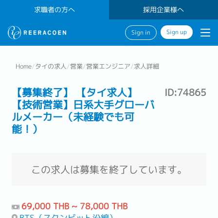
求職者の方へ
採用企業様へ
Sign up
Sign in
Home
/
タイの求人
/
営業
/
営業エンジニア
/
求人詳細
【募集終了】 【タイ求人】
ID:74865
【技術営業】日系大手グローバ
ルメーカー（未経験でも可
能！）
この求人は募集を終了しています。
69,000 THB ~ 78,000 THB
BTS（スクンビット沿線）