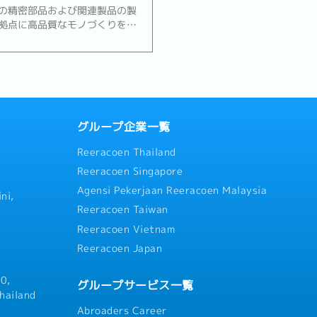
の精密部品および関連製品の製
拠点に高品質なモノづくりを展
技術力で顧客から高い信頼を得
化と生産効率向上を推進し、継
でいます。【業務内容】・エン
術指導およびマネジメント・製
改良および最適化・新規生産ラ
および試運転（コミッショニン
部品の設計および開発・機械設
グループ企業一覧
図面作成・レビュー・機械構造
Reeracoen Thailand
の統合検討・生産設備・工程に
トラブルシューティング・製造
Reeracoen Singapore
化推進（継続的改善活動）・安
Agensi Pekerjaan Reeracoen Malaysia
格の遵守および管理・エンジニ
ni,
Reeracoen Taiwan
Reeracoen Vietnam
Reeracoen Japan
0,
グループサービス一覧
hailand
Abroaders Career