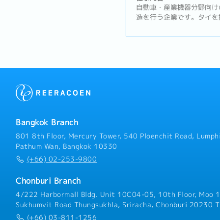
自動車・産業機器分野向け
造を行う企業です。タイを
開し、安定した生産体制と
ています。製造設備の高度
続的な技術革新に取り組ん
ジニアリングチームへの技
造設備・生産設備の設計、
インの設計、立上げ、据付
グ）・治具・工具・設備用
計および電気設計に関する
設計および電気システムと
おける技術的問題の分析と
Bangkok Branch
プロセスの改善および効率
全基準・品質基準・技術規
801 8th Floor, Mercury Tower, 540 Ploenchit Road, Lumphi
アの育成・指導
Pathum Wan, Bangkok 10330
(+66) 02-253-9800
Chonburi Branch
4/222 Harbormall Bldg. Unit 10C04-05, 10th Floor, Moo 1
Sukhumvit Road Thungsukhla, Sriracha, Chonburi 20230 T
(+66) 03-811-1256