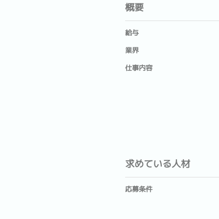
概要
給与
業界
仕事内容
求めている人材
応募条件