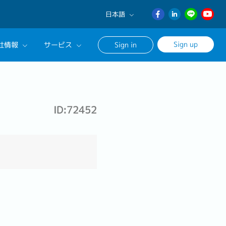
日本語
English
Sign up
社情報
サービス
Sign in
日本語
ภาษา
サルタントに相談する
ไทย
ンセリングサービス
簡体中文
ID:72452
ージ