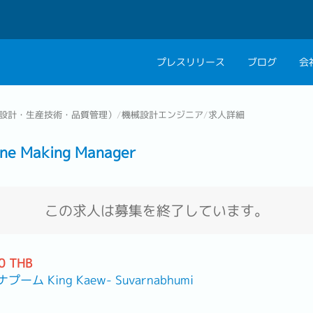
プレスリリース
ブログ
会
会社概要
キャリアコン
設計・生産技術・品質管理）
/
機械設計エンジニア
/
求人詳細
私たちの考え方
キャリアカウ
 Making Manager
グループ代表メッセ
採用情報
この求人は募集を終了しています。
0 THB
ム King Kaew- Suvarnabhumi