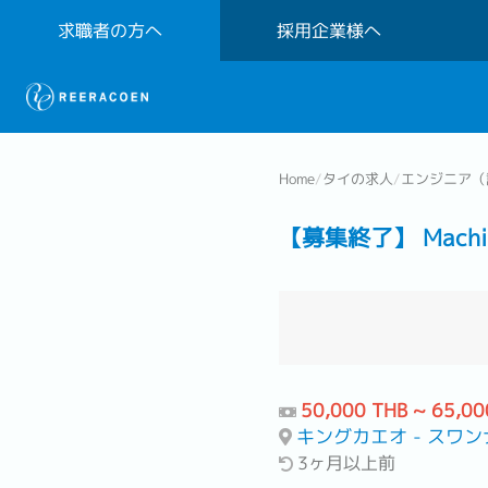
求職者の方へ
採用企業様へ
Home
/
タイの求人
/
エンジニア（
【募集終了】 Machine
50,000 THB ~ 65,00
キングカエオ - スワンナプー
3ヶ月以上前