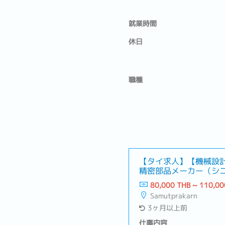
就業時間
休日
職種
【タイ求人】【機械設
精密部品メーカー（シ
活かせる！）
80,000 THB ~ 110,00
Samutprakarn
3ヶ月以上前
仕事内容