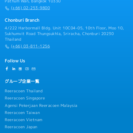
Pathum Wan, Bangkok 10330
(+66) 02-253-9800
Chonburi Branch
4/222 Harbormall Bldg. Unit 10C04-05, 10th Floor, Moo 10,
Sukhumvit Road Thungsukhla, Sriracha, Chonburi 20230
Thailand
(+66) 03-811-1256
Follow Us
グループ企業一覧
Reeracoen Thailand
Reeracoen Singapore
Agensi Pekerjaan Reeracoen Malaysia
Reeracoen Taiwan
Reeracoen Vietnam
Reeracoen Japan