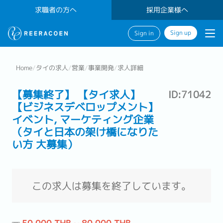
求職者の方へ
採用企業様へ
Sign up
Sign in
Home
/
タイの求人
/
営業
/
事業開発
/
求人詳細
【募集終了】 【タイ求人】
ID:71042
【ビジネスデベロップメント】
イベント, マーケティング企業
（タイと日本の架け橋になりた
い方 大募集）
この求人は募集を終了しています。