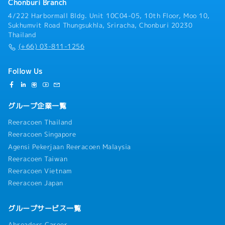
Chonburi Branch
4/222 Harbormall Bldg. Unit 10C04-05, 10th Floor, Moo 10,
Sukhumvit Road Thungsukhla, Sriracha, Chonburi 20230
Thailand
(+66) 03-811-1256
Follow Us
グループ企業一覧
Reeracoen Thailand
Reeracoen Singapore
Agensi Pekerjaan Reeracoen Malaysia
Reeracoen Taiwan
Reeracoen Vietnam
Reeracoen Japan
グループサービス一覧
Abroaders Career