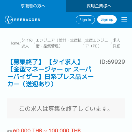
求職者の方へ
採用企業様へ
Sign up
Sign in
タイの
エンジニア（設計・生産技
生産エンジニ
求人
Home
/
/
/
/
求人
術・品質管理）
ア（PE）
詳細
【募集終了】 【タイ求人】
ID:69929
【金型マネージャー or スーパ
ーバイザー】日系プレス品メー
カー（送迎あり）
この求人は募集を終了しています。
60,000 THB ~ 100,000 THB