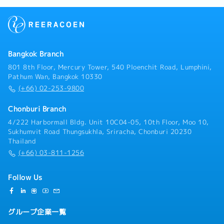
改善を支援・金型構造、成形条件、材料選定に関する技
術的アドバイス・日本側関係部署との技術的な連携・調
整業務・新機種立ち上げにおける成形工程計画の立案・
実行サポート・外注および内製金型の仕様確認、品質・
工程管理・射出成形用金型メーカーの選定、DFM作成お
Bangkok Branch
よび確認・金型製作スケジュール管理および進捗フォロ
ー・金型トライ（T0・T1・T2）立ち会いおよび技術評
801 8th Floor, Mercury Tower, 540 Ploenchit Road, Lumphini,
価・成形品の品質確認、顧客要求に基づく改善対応・現
Pathum Wan, Bangkok 10330
地スタッフへの技術指導・育成補佐、技術継承の支援・
(+66) 02-253-9800
各工程におけるQCD（品質・コスト・納期）管理のサポ
ート・その他、射出成形技術に関わる付随業務
Chonburi Branch
4/222 Harbormall Bldg. Unit 10C04-05, 10th Floor, Moo 10,
Sukhumvit Road Thungsukhla, Sriracha, Chonburi 20230
Thailand
(+66) 03-811-1256
Follow Us
グループ企業一覧