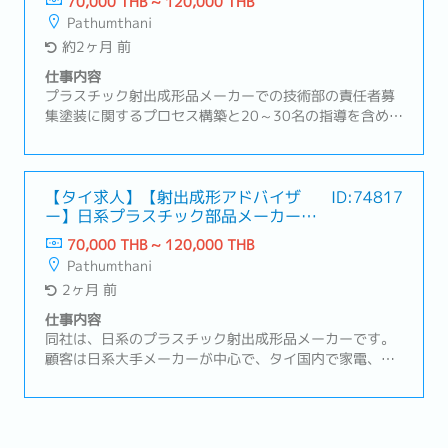
70,000 THB ~ 120,000 THB
Pathumthani
約2ヶ月 前
仕事内容
プラスチック射出成形品メーカーでの技術部の責任者募
集塗装に関するプロセス構築と20～30名の指導を含めた
統括業務【業務内容】・新機種立ち上げに関する業務計
画を策定し、各担当スタッフに具体的な業務指示を行
う・経験のある人材とともに業務に取り組み、技術の継
承を行う・技術・技能レベルの向上を図る・業務指導お
【タイ求人】【射出成形アドバイザ
ID:74817
ー】日系プラスチック部品メーカー
よび作業観察を随時行う・塗料メーカー選定を行う・塗
（日本本社はプライム上場！）
料調色⇒色調サンプルと塗装品の色調確認を行う・生産
70,000 THB ~ 120,000 THB
ラインへの塗装治具準備とトライアル確認を行う・塗装
Pathumthani
方式決定および生産ラインでのトライアルと量産工程の
2ヶ月 前
準備を行う・塗装条件の設定とコスト確認を行い、必要
に応じて改善を実施する・各工程別に塗装に関するQCD
仕事内容
の進捗取りまとめを行う
同社は、日系のプラスチック射出成形品メーカーです。
顧客は日系大手メーカーが中心で、タイ国内で家電、
AV，OA，モーターバイク，車載オーデイオ、4輪車内外
装部品等の製造を行っております。マグネシウム射出成
形も取り扱っています。【業務内容】・日本人技術マネ
ージャーの補佐として、射出成形プロセス全体の構築・