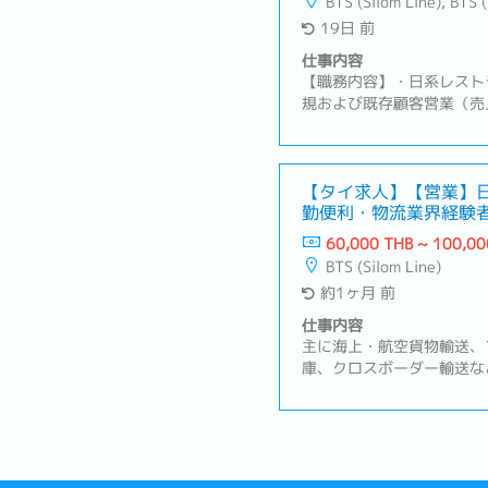
BTS (Silom Line), BTS 
19日 前
仕事内容
【職務内容】・日系レスト
規および既存顧客営業（売
渉、プロモーション、契約
グ部門などと連携し、日系
品に関するフィードバック
ド調査、競合動向、顧客ニ
【タイ求人】【営業】
勤便利・物流業界経験
測、パイプライン管理・受
ーションと顧客満足の維持
60,000 THB ~ 100,00
BTS (Silom Line)
約1ヶ月 前
仕事内容
主に海上・航空貨物輸送、
庫、クロスボーダー輸送な
ています。タイ国内では日
電子機器、食品関連企業な
ます。【業務内容】・日系
流サービス提案営業・新規
ロー（新規開拓は過去リス