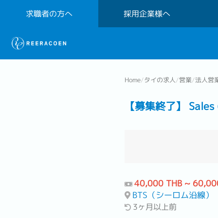
求職者の方へ
採用企業様へ
Home
/
タイの求人
/
営業
/
法人営
【募集終了】 Sales (C
40,000 THB ~ 60,00
BTS（シーロム沿線）
3ヶ月以上前