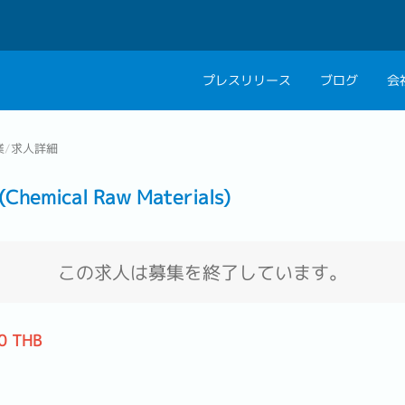
プレスリリース
ブログ
会
会社概要
キャリアコン
業
/
求人詳細
私たちの考え方
キャリアカウ
hemical Raw Materials)
グループ代表メッセ
採用情報
この求人は募集を終了しています。
0 THB