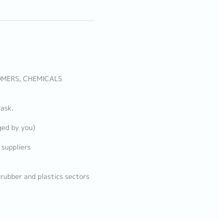
OMERS, CHEMICALS
task.
ged by you)
 suppliers
rubber and plastics sectors