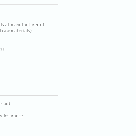
elds at manufacturer of
 raw materials)
ess
riod)
ty Insurance