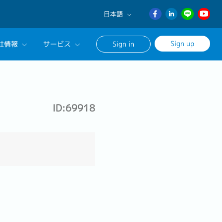
日本語
English
Sign up
社情報
サービス
Sign in
日本語
ภาษา
サルタントに相談する
ไทย
ンセリングサービス
簡体中文
ID:69918
ージ