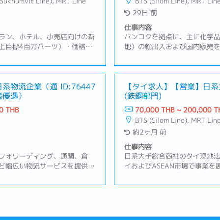
(Sukhumvit Line), MRT Line
BTS (Silom Line), MRT Lin
29日 前
仕事内容
ラン、ホテル、小売店向けの新
バンコクを拠点に、主に化学
上目標4百万バーツ）・価格交
地）の輸出入および国内販売
条件などの調整・マーケティン
す。親会社の強固なグローバ
向け新商品の提案・品質や新商
に、タイ国内市場でも高い信
の回収と改善・定期的なトレン
内容】・担当顧客（約10社）
ーズの分析・営業計画、売上予
日系物流企業（通
ID:76447
ップ（月1回程度）・顧客の製
【タイ求人】【営業】日系
者優遇）
(鉄鋼部門)
注から納品までの円滑なオペレ
ーズをヒアリングし、最適な
の提案・日本本社や海外グル
0 THB
70,000 THB ~ 200,000 T
携した商品の調達・価格交渉
BTS (Silom Line), MRT Lin
受発注業務、在庫確認など営
約2ヶ月 前
フと協力しながら、納品スケ
顧客からの問い合わせ対応・
仕事内容
期に関する課題への対応、継
フォワーディング、通関、倉
日系大手総合商社のタイ現地
業活動報告、営業会議への参
ど幅広い物流サービスを提供し
イおよびASEAN市場で事業
系メーカーを中心に、自動車、
ンコクを拠点に、鉄鋼、化学
ど幅広い顧客をサポートしてい
野を扱っています。日本本社
企業およびローカル企業への物
な連携を強みとし、現地密着
顧客の開拓および既存顧客フォ
わせたビジネスを行っています
トや既存顧客からの紹介）・海
界で 倉庫管理経験がない方 