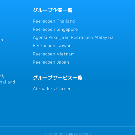
よび航空輸送サービスの提案・顧
新規顧客の開拓営業・与信管
改善に関するコンサルティン
（約10名）② 鉄鋼業界で 倉
グループ企業一覧
交渉・オペレーションチームと
既存顧客への営業・与信管理
Reeracoen Thailand
および海外拠点との連携・市場
（約10名）・グループ会社の
報告
フ約30名のマネジメント
Reeracoen Singapore
Agensi Pekerjaan Reeracoen Malaysia
ni,
Reeracoen Taiwan
Reeracoen Vietnam
Reeracoen Japan
0,
グループサービス一覧
hailand
Abroaders Career
© 2018-2026 REERACOEN