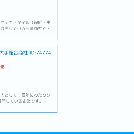
e
品やテキスタイル（繊維・生
を展開している日系商社で
ルネットワークと歴史を背景
頼性を誇っています。【業務
への定期訪問・フォローア
品開発や生産計画、調達ニ
大手総合商社
ID:74774
繊維・生地（テキスタイル）
ープ会社、サプライヤーと連
HB
・納期調整・見積書の作成、
e
業事務全般・ローカルスタッ
ジュールや物流状況の管理、
納品後のフォローや品質・納
続的な関係構築・上司への営
法人として、長年にわたりタ
加、各種レポート作成
を展開している企業です。バ
品、自動車関連など幅広い分
およびグループ会社との強固
型の営業と国際商流を組み合
。【仕事内容】① 鉄鋼業
の場合・既存顧客への営業・