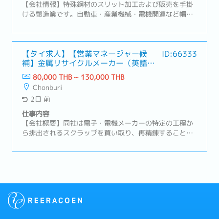
じて）・顧客との長期的な関係構築およびアフターフォ
【会社情報】特殊鋼材のスリット加工および販売を手掛
ロー
ける製造業です。自動車・産業機械・電機関連など幅広
い分野向けに、高品質な鋼材を提供しています。高精度
な加工技術と徹底した品質管理により、多様なニーズに
対応しています。安定した供給体制を通じて、お客様の
ものづくりを支えています。【業務内容】・会社全体の
【タイ求人】【営業マネージャー候
ID:66333
補】金属リサイクルメーカー（英語や
経営方針・事業計画の策定および経営管理・生産・品
中国語が活かせる！）
質・営業・管理部門を統括し、事業運営全般をマネジメ
80,000 THB ~ 130,000 THB
ント・日本本社とタイ現地法人の連携・調整および経営
Chonburi
報告・主要顧客との関係構築、新規顧客開拓、売上・利
2日 前
益目標の達成推進・原価・収益・予算管理を通じた経営
改善および収益性向上・人材育成、組織マネジメント、
仕事内容
安全・品質・コンプライアンスの推進・設備投資や生産
【会社概要】同社は電子・電機メーカーの特定の工程か
性向上施策の立案・実行・一部営業活動あり
ら排出されるスクラップを買い取り、再精錬することで
高純度の原料を生み出すリサイクル事業を展開。【業務
内容】・営業組織の数字管理およびチームマネジメン
ト・拡販に向けた戦略や戦術の立案・顧客訪問、リレー
ションシップの構築および維持・新規顧客の開拓および
既存顧客のフォローアップ・タイ法人の経営陣への報告
および解決に向けての議論・必要に応じた本社へのレポ
ート作成