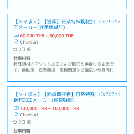
います。主にゴム製品製造用の大型成型機や省力化機
械、金型の設計・製造・メンテナンスを行っておりま
す。【業務内容】・顧客の要求するアセンブリにおける
部材の公差値の選定が適正であるかどうかを確認する・
【タイ求人】【営業】日系特殊鋼材加
ID:76712
工メーカー(社用車貸与)
上記を図面に落とし込む・購買部門への見積依頼・作成
のサポート・日本側の設計部門との不具合調整・修正依
60,000 THB ~ 80,000 THB
頼対応・その他アサインされた業務
Chonburi
2日 前
仕事内容
特殊鋼材のスリット加工および販売を手掛ける企業で
す。自動車・産業機械・電機関連など幅広い分野向け
に、高品質な鋼材を提供しています。高精度な加工技術
と徹底した品質管理により、多様なニーズに対応してい
ます。安定した供給体制を通じて、お客様のものづくり
を支えています。【業務内容】・日系および現地メーカ
【タイ求人】【拠点責任者】日系特殊
ID:76711
鋼材加工メーカー(経営幹部)
ーへの特殊鋼材・スリット加工製品の提案営業・既存顧
客への定期訪問、受注対応、納期・価格・品質に関する
130,000 THB ~ 160,000 THB
調整・新規顧客の開拓および市場・業界動向の情報収
Chonburi
集・製造部門・品質管理部門と連携した生産・納期管
2日 前
理・見積書・契約書の作成、売上・受注管理・日本本社
や仕入先との調整、輸出入に関する各種対応（必要に応
仕事内容