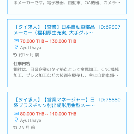
系メーカーです。電子機器、自動車、OA機器、カメラ関
連など幅広い業界向けに製品を提供しており、タイ国内
の日系大手メーカーとも多数取引があります。営業職を
募集しています。【業務内容】・既存顧客（日系メーカ
ー中心）への営業活動・顧客との定期訪問・関係構築・
【タイ求人】【営業】日系自動車部品
ID:69307
メーカー（福利厚生充実, 大手グルー
見積作成および納期調整・社内関連部署との調整業務・
プ）
日本本社とのやり取り・新規案件情報の収集・顧客から
70,000 THB ~ 130,000 THB
の問い合わせ対応・営業レポート作成・営業時はドライ
Ayutthaya
バー付き社用車を利用
約1ヶ月 前
仕事内容
銅社は、日系企業のタイ拠点として金属加工、CNC機械
加工、プレス加工などの技術を駆使し、主に自動車部品
の製造・加工を行っております。現在タイ拠点では自動
車部品のみを取り扱っておりますが、日本本社では医療
機器部品の製造も行っており、将来的にはタイでも医療
機器部品の展開を目指しております。現在タイ拠点には
【タイ求人】【営業マネージャー】日
ID:75880
系プラスチック射出成形用金型メーカ
営業担当者がおらず、日本の営業担当者が出張ベースで
ー
タイに来ている状況です。そこで、自動車業界のTier1も
80,000 THB ~ 110,000 THB
しくはTier2とのコネクションがある方（Tier1,Tier2向
Ayutthaya
けの営業経験がある方など）を即戦力として1名募集致
2ヶ月 前
します。現時点では部下を持たず自ら最前線に立って営