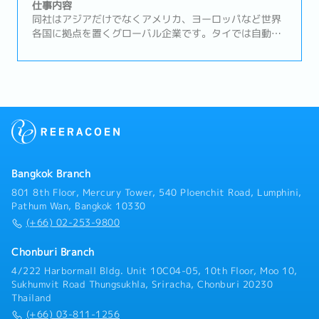
業頂くポジションです。アユタヤ工は全体で460名が在
仕事内容
籍しており、営業コーディネーター、マネージャーが各
同社はアジアだけでなくアメリカ、ヨーロッパなど世界
1名所属している組織です。【業務内容】- 新規顧客の開
各国に拠点を置くグローバル企業です。タイでは自動車
拓営業- 既存顧客との良好な関係構築- 顧客訪問（アユタ
用の大型樹脂成型を中心に事業を行っており、募集ポジ
ヤ、ラヨーン等,訪問時は自家用車自走）- マネージャー
ションは営業職【業務内容】・顧客との契約および調
への売上報告※書類作成業務は主に営業コーディネータ
整・新規顧客の検索と既存顧客の維持・営業およびマー
ーが行います。
ケティング活動に関する報告書の作成・顧客の見積もり
と明細書の作成・顧客に注意を払い、販売に関する苦情
対応・その他の関連業務の遂行
Bangkok Branch
801 8th Floor, Mercury Tower, 540 Ploenchit Road, Lumphini,
Pathum Wan, Bangkok 10330
(+66) 02-253-9800
Chonburi Branch
4/222 Harbormall Bldg. Unit 10C04-05, 10th Floor, Moo 10,
Sukhumvit Road Thungsukhla, Sriracha, Chonburi 20230
Thailand
(+66) 03-811-1256