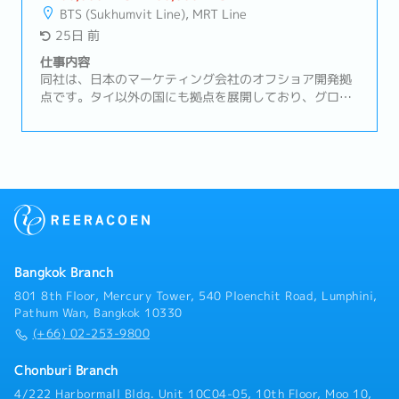
ェア要求分析・アーキテクチャ設計・テスト設計と評
BTS (Sukhumvit Line), MRT Line
価・Matlab/Simulinkを用いたモデル開発※日本出張あ
25日 前
り【開発環境】・開発言語： MATLAB/Simulink・OS：
Windows・バージョン管理：SVN, GitHub・その他：
仕事内容
Confluence,Teams
同社は、日本のマーケティング会社のオフショア開発拠
点です。タイ以外の国にも拠点を展開しており、グロー
バルに活躍しています。バックエンド部門のテクニカル
サポートを担当いただける方を募集しています。【業務
内容】・クライアントとの折衝、要件定義、提案活動・
プロジェクトのスケジュール作成、進行管理、リソース
調整・プロジェクト管理ツール（Asana、Jira、
Monday.comなど）を用いたタスク管理・予算管理およ
び原価管理・社内エンジニアやデザイナーとの連携、デ
ィレクション・納品物の品質管理
Bangkok Branch
801 8th Floor, Mercury Tower, 540 Ploenchit Road, Lumphini,
Pathum Wan, Bangkok 10330
(+66) 02-253-9800
Chonburi Branch
4/222 Harbormall Bldg. Unit 10C04-05, 10th Floor, Moo 10,