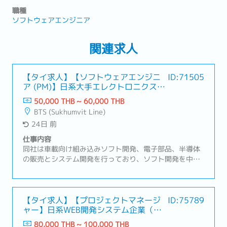
職種
ソフトウェアエンジニア
関連求人
【タイ求人】【ソフトウェアエンジニ
ID:71505
ア (PM)】日系大手エレクトロニクス商
社
50,000 THB ~ 60,000 THB
BTS (Sukhumvit Line)
24日 前
仕事内容
同社は車載向け組み込みソフト開発、電子部品、半導体
の販売とシステム開発を行っており、ソフト開発を中心
に、ハード設計に携わっています。車載向けソフト開発
ではMBD（モデルベース開発）を得意としモーター制
御、エンジン制御ソフトの開発、コネクティッド関連シ
ステム向けソフト開発に注力しています。【業務内容】
【タイ求人】【プロジェクトマネージ
ID:75789
ャー】日系WEB開発システム企業（大
車載電子制御システム開発における、要求分析から設
手広告代理店グループ）
計、実装、評価までのソフトウェア開発業務・ソフトウ
80,000 THB ~ 100,000 THB