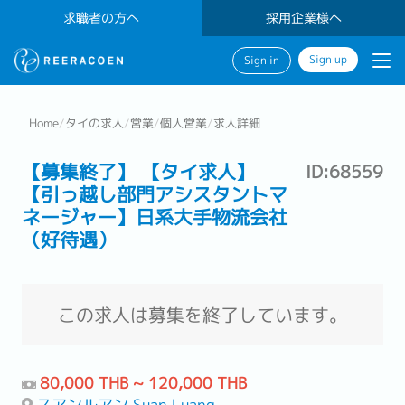
求職者の方へ
採用企業様へ
Sign up
Sign in
Home
/
タイの求人
/
営業
/
個人営業
/
求人詳細
【募集終了】 【タイ求人】
ID:68559
【引っ越し部門アシスタントマ
ネージャー】日系大手物流会社
（好待遇）
この求人は募集を終了しています。
80,000 THB ~ 120,000 THB
スアンルアン Suan Luang