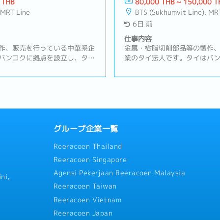
 THB
80,000 THB ~ 150,000 T
続き（書類回収、社内連携、納
コンなど）・訪問時はドライ
 MRT Line
BTS (Sukhumvit Line), MR
との関係構築および継続的なフ
6日 前
よび関連書類の作成・社内関係
売上目標（KPI）の達成・顧客
仕事内容
問題発生時の迅速な対応
作、販売を行っている中華系企
金属・樹脂切削部品等の製作
バンコクに拠点を設立し、タイ
業のタイ法人です。タイはバ
における販売・部品調達拠点と
及びタイ周辺諸国での事業に
得企業です。営業スタイルは主に
して機能しているBOI取得企
造装置メーカー）のフォロー営
日本企業の顧客のニーズに合
【職務内容】メイン商材: 半導
や、品質トラブル発生時に事
①案件の実務管理・受発注、納
携、一次処置・恒久的処置等
の進捗管理および課題抽出・ト
す。営業スタイルは主に既存
内エスカレーション②海外拠点
メーカー）のフォロー営業を
グループ企業一覧
務・納期、品質、価格に関する
内容】① 既存顧客管理・主要
Reeracoen Thailand
よび社内展開③サプライア対応
持・価格改定、コストダウン
調整・見積取得および価格管理
要望に沿ったプロジェクト推進
Reeracoen Singapore
からの問い合わせ対応・納期回
ーマネジメント・仕入価格交
Agensi Pekerjaan Reeracoen Malaysia
ジャーの交渉サポート
質／納期トラブル発生時の是
ni,
安全在庫管理③ 収益管理・案
Reeracoen Taiwan
析・不採算案件の改善・見直
Reeracoen Vietnam
等）の影響管理
Reeracoen Japan