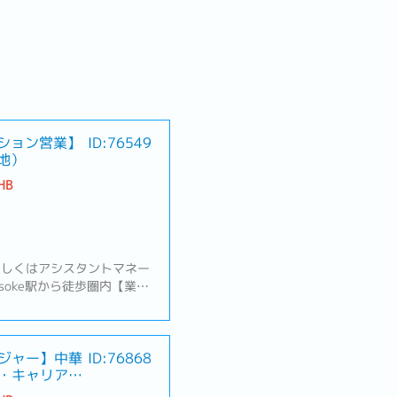
ーション営業】
ID:76549
地）
HB
もしくはアシスタントマネー
soke駅から徒歩圏内【業務
サポートや新規顧客へのサー
ステム化改善のパッケージ提
望をヒアリング、最適な解決
化するため、コスト・運用の
ジャー】中華
ID:76868
・キャリアパ
の多くは製造業のため工業団
ムットプラカーン、アマタナ