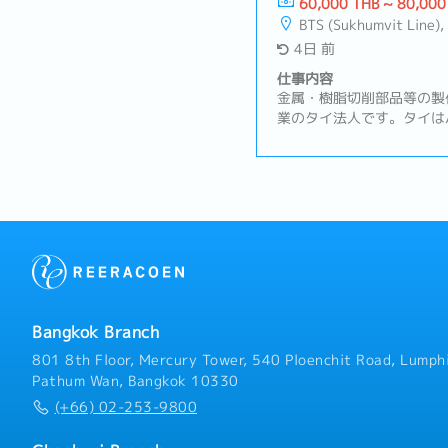
60,000 THB ~ 80,000
件の交渉・受注後の各種手
BTS (Sukhumvit Line),
品までの進行管理）・顧客
4日 前
ォローアップ・与信申請お
部署と顧客間の調整業務・
仕事内容
満足度の維持・向上および
金属・樹脂切削部品等の製
業のタイ法人です。タイは
及びタイ周辺諸国での事業
して機能しているBOI取
既存顧客（日系の半導体製
業を行っていただきます。
体製造装置向けの加工部品
期、在庫の管理・案件ごと
ラブルの一次対応および社
（日本、中国）との調整業
調整・情報の取りまとめお
サポート・仕入先との納期
Bangkok Branch
④顧客対応サポート・顧客
答、仕様確認・営業マネー
801 8th Floor, Mercury Tower, 540 Ploenchit Road, Lumphi
Pathum Wan, Bangkok 10330
(+66) 02-253-9800