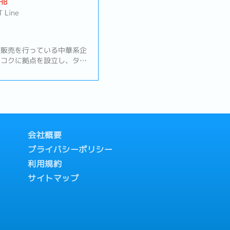
HB
バー付き社用車を利用
T Line
、販売を行っている中華系企
ンコクに拠点を設立し、タイ
おける販売・部品調達拠点と
業です。本ポジションでは、
わせたサプライヤーの開拓
象の把握＆関連部署への連
の交渉を行っていただきま
顧客（日系の半導体製造装置
行っていただきます。【職務
会社概要
顧客との関係構築および維
プライバシーポリシー
要求への対応方針策定・顧客
、期限管理② サプライヤ
利用規約
渉およびコスト改善活動・品
サイトマップ
正対応・キャパシティ管理、
件別の粗利管理および分
し・コスト変動（為替・物流