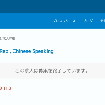
プレスリリース
ブログ
会
会社概要
キャリアコン
業
/
求人詳細
私たちの考え方
キャリアカウ
., Chinese Speaking
グループ代表メッセ
採用情報
この求人は募集を終了しています。
0 THB