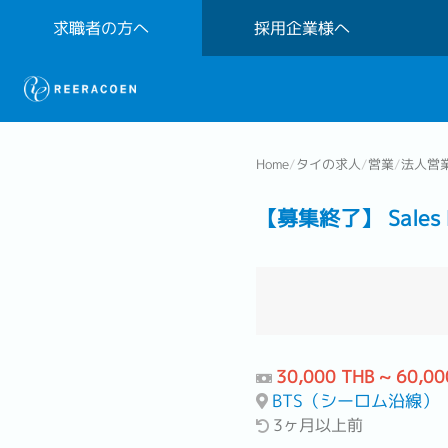
求職者の方へ
採用企業様へ
Home
/
タイの求人
/
営業
/
法人営
【募集終了】 Sales Rep
30,000 THB ~ 60,00
BTS（シーロム沿線）
3ヶ月以上前