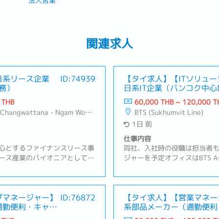
法人営業
関連求人
日系リース企業
ID:74939
【タイ求人】【ITソリュ
務）
日系IT企業（バンコク中心
 THB
60,000 THB ~ 120,000 T
 Wan, Lat Phrao, Din Daeng/Vibhavadi/Don Muang, Sai Mai
BTS (Sukhumvit Line)
1日 前
仕事内容
心とするファイナンスリース事
同社、入社時の役職は担当者
ース産業のパイオニアとしてそ
ジャーを予定オフィスはBTS A
を果たしてきました。お客様の
内容】・既存顧客のシステム
ファイナンスサービスの拡大を
ビス導入提案・業務改善やシ
容】・新規および既存顧客への
案・顧客の抱える問題やご要
・訪問）・日系企業向けの営
ブマネージャー】
ID:76872
策を提案・顧客の目的を最大
【タイ求人】【営業マネー
通勤便利・キャリ
系部品メーカー（通勤便利
ーズのヒアリングおよび最適な
バランスを考えた提案・顧客
ス豊富）
積書の作成および価格・契約条
地へ訪問（アユタヤ周辺、サ