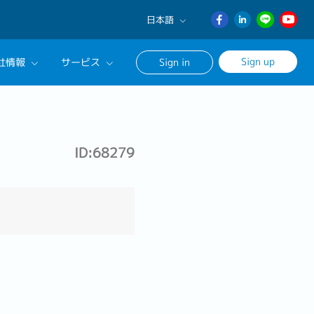
日本語
English
Sign up
社情報
サービス
Sign in
日本語
ภาษา
サルタントに相談する
ไทย
ンセリングサービス
簡体中文
ID:68279
ージ