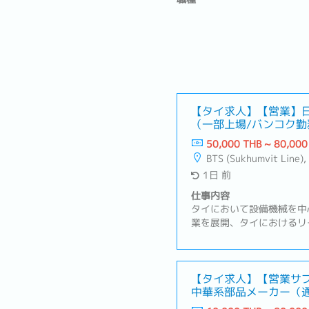
【タイ求人】【営業】
（一部上場/バンコク勤
50,000 THB ~ 80,000
BTS (Sukhumvit Line), Changwattana - Ngam Wong
1日 前
仕事内容
タイにおいて設備機械を中
業を展開、タイにおけるリ
の普及・発展に重要な役割
利便性向上のために、各種
図っております。【業務内
アプローチ（電話・メール
【タイ求人】【営業サ
中華系部品メーカー（
業・サポート業務・顧客ニ
アパス豊富）
サービス・商品の提案・見