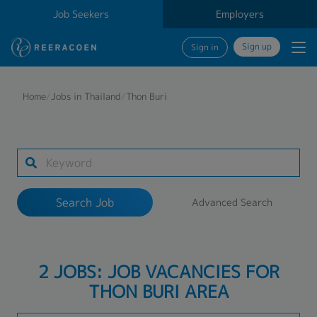
Job Seekers
Employers
Sign up
Sign in
Search Job
Home
/
Jobs in Thailand
/
Thon Buri
Industry
1 selected
Search Job
Advanced Search
Search
2 JOBS: JOB VACANCIES FOR
THON BURI AREA