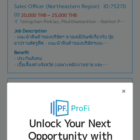
Sales Officer (Northeastern Region)
ID:75270
20,000 THB ~ 25,000 THB
Talingchan-Pinklao, Phutthamonthon - Nakhon Pathom, Thawi Watthana, Bangkok Noi, Bangkok Yai, Bang Phlat, Bang Sue, Khlong San, Thon Buri
Job Description
- แนะนําสินค้าของบริษัทฯ ขายเคมีภัณฑ์เกี่ยวกับ ปุ๋ย
ยาปราบศัตรูพืช - แนะนำสินค้าของบริษัทฯและ
อธิบายวิธีการใช้สินค้าให้เกิดผลต่อการขายและเพิ่ม
Benefit
มูลค่าการขาย- หาลูกค้ารายใหม่ และรักษาฐานลูกค้า
- ประกันสังคม
เก่า- ผลักดันยอดขาย ส่วนใหญ่จะขายในร้านค้าเกี่ยว
- เบี้ยเลี้ยงต่างจังหวัด (เฉพาะพนักงานขาย และ
กับการเกษตร- เสนอราคา จัดเตรียมเอกสารราย
พนักงานส่งเสริมการขาย)
ละเอียดเกี่ยวกับการเสนอราคา Promotions ต่าง ๆให้
- มี Fleet card ค่าน้ำมันให้
กับลูกค้า- ติดต่อลูกค้าทั้งทางโทรศัพท์ และเข้าพบปะ
- มีค่า incentive หรือ commission
Sales Representative (Medical
ID:74109
ลูกค้าเป็นประจำสรุปเนื้องาน :- สร้างความสัมพันธ์
- ค่าที่พัก รถบริษัท เบี้ยเลี้ยง (หากเดินทางไปพบลูกค้า
Device)
ระหว่างบริษัทกับลูกค้า- ดูแลงานขาย ยอดขายให้ได้
ต่างจังหวัด)
เป้าตามที่กำหนด- ติดตามประสานงาน ระหว่างลูกค้า
20,000 THB ~ 40,000 THB
- โบนัสตามผลงาน
และบริษัท เพื่อส่งสินค้าได้ตามกำหนด- ประสานงาน
Talingchan-Pinklao, Phutthamonthon - Nakhon Pathom, Thawi Watthana, Bangkok Noi, Bangkok Yai, Bang Phlat, Bang Sue, Khlong San, Thon Buri
ภายในองค์กร เพื่อตอบสนองความต้องการของลูกค้า
Job Description
Unlock Your Next
- Collaborate with the Sales Manager to set
sales targets and business strategies, ensuring
Opportunity with
proper execution and continuous follow-up.
Benefit