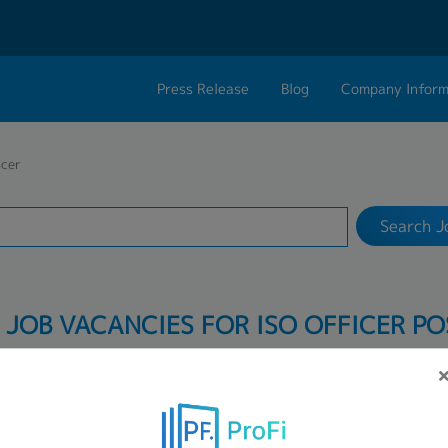
Press Release
Blog
Company Inform
Search Job
About Us
Contact 
icer
Industry
Work Location
Philosophy
Career C
Search J
Group CEO Mess
Work With Us
: JOB VACANCIES FOR ISO OFFICER PO
ID:76733
ISO Officer (*Samut Prak
 THB
25,000 THB ~ 35,000 TH
Samutprakarn