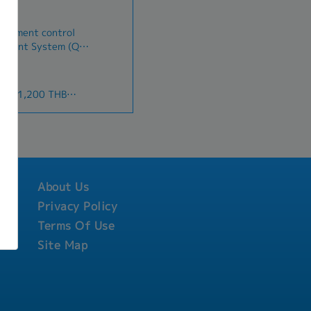
document control
agement System (QMS)
h ISO standards.-
vision, distribution,
rol processes.-
nce: 1,200 THB
pliance with
eness or absence)
requirements.-
r working day
nal audits, external
th)
- Coordinate with
ilitate document
sses.- Follow up on
ntive measures for
About Us
SO-related training,
Privacy Policy
ntinuous
Terms Of Use
Site Map