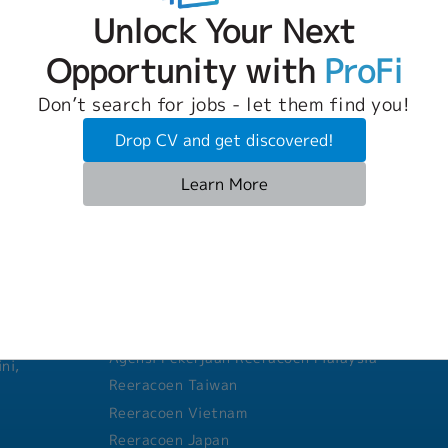
Unlock Your Next
Job Description
้เป็นไปตามข้อกำหนด-
[Responsibilities]- Support 
Opportunity with
ProFi
ร แก้ไข แจกจ่ายเอกสาร
activities and Quality Man
บเอกสารตามที่กำหนด-
operations in compliance wit
Benefit
Don’t search for jobs - let them find you!
รตรวจประเมินภายใน จัด
Manage document issuance, re
[Fixed allowance]
ะเมิน ทำรายงานสรุปผล
retention, and document cont
- Perfect attendance allowa
Drop CV and get discovered!
ง- ประสานงานกับหน่วยงา
Monitor and follow up on com
ื่อผ่านทดลองงาน)
(After one month with no lat
t จัดทำรายงานผลการตรวจ
company procedures and ISO 
- Meal allowance: 33 THB pe
Learn More
ง- การปรับปรุงระบบ
Prepare for and support inter
(approximately 800 THB/mon
งปัญหาติดตาม Corrective
audits, and customer audits.
Actionส่งเสริมกิจกรรม
relevant departments to fac
ด 18 วัน
[Benefits]
 รวบรวมข้อมูล KPI สรุปผล
revisions and approval proce
- Social Security
้วโน้ม จัดทำรายงานเสนอ
corrective actions and preve
Group Companies
- Health insurance
านประชุมทบทวนฝ่ายบริหาร
non-conformities.- Support I
- Bonus (in December)
Reeracoen Thailand
ประชุม- สนับสนุนและให้
awareness programs, and co
- Salary increase (in April)
นองค์กร- งานอื่นๆตามที่
improvement activities.
Reeracoen Singapore
บัญชา
Agensi Pekerjaan Reeracoen Malaysia
ni,
Reeracoen Taiwan
Reeracoen Vietnam
Reeracoen Japan