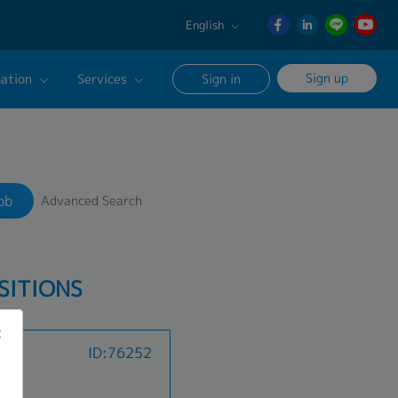
English
English
Sign up
ation
Services
Sign in
日本語
ภาษา
Our Career Advisor
Search
ไทย
onsultation Service
簡体中文
ob
Advanced Search
age
SITIONS
an)
ID:76252
B