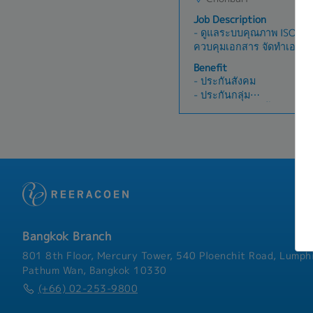
Job Description
- ดูแลระบบคุณภาพ ISO ให
ควบคุมเอกสาร จัดทำเอกสา
ตรวจสอบการใช้งาน จัดเก็
Benefit
Internal Audit วางแผนกา
- ประกันสังคม
ทำกำหนดการตรวจ ตรวจปร
- ประกันกลุ่ม
ติดตามการแก้ไขข้อบกพร่อ
- กองทุนสำรองเลี้ยงชีพ(เม
นการตรสจ External Audi
- โบนัสปีละ 1 ครั้ง
ติดตามการแก้ไขข้อบกพร่อ
- ปรับเงินเดือนปีละ 1 ครั้ง
คุณภาพ วิเคราะห์สาเหตุขอ
- ชุดฟอร์มพนักงาน
Actionติดตาม Preventive 
- ลาพักร้อนเริ่มที่ 6 วันสูงสุ
การปรับปรุงอย่างต่อเนื่อง-
การดำเนินงาน วิเคราะห์แน
ต่อฝ่ายบริหาร- จัดทำรายง
และติดตาม action หลังการ
คำแนะนำกับหน่วยงานต่างๆใ
Bangkok Branch
ได้รับมอบหมายจากผู้บังคับ
801 8th Floor, Mercury Tower, 540 Ploenchit Road, Lumphi
Pathum Wan, Bangkok 10330
(+66) 02-253-9800