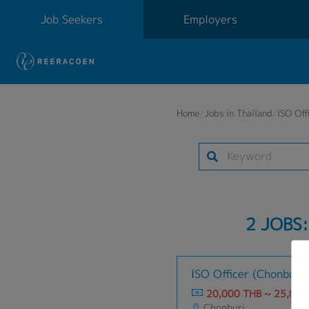
Job Seekers
Employers
Home
/
Jobs in Thailand
/
ISO Off
2 JOBS
ISO Officer (Chonburi)
20,000 THB ~ 25,000
Chonburi