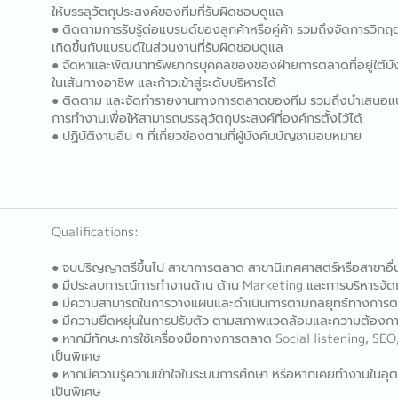
ให้บรรลุวัตถุประสงค์ของทีมที่รับผิดชอบดูแล
● ติดตามการรับรู้ต่อแบรนด์ของลูกค้าหรือคู่ค้า รวมถึงจัดการวิก
เกิดขึ้นกับแบรนด์ในส่วนงานที่รับผิดชอบดูแล
● จัดหาและพัฒนาทรัพยากรบุคคลของของฝ่ายการตลาดที่อยู่ใต้บังค
ในเส้นทางอาชีพ และก้าวเข้าสู่ระดับบริหารได้
● ติดตาม และจัดทำรายงานทางการตลาดของทีม รวมถึงนำเสนอแ
การทำงานเพื่อให้สามารถบรรลุวัตถุประสงค์ที่องค์กรตั้งไว้ได้
● ปฏิบัติงานอื่น ๆ ที่เกี่ยวข้องตามที่ผู้บังคับบัญชามอบหมาย
Qualifications:
● จบปริญญาตรีขึ้นไป สาขาการตลาด สาขานิเทศศาสตร์หรือสาขาอื่นที
● มีประสบการณ์การทำงานด้าน ด้าน Marketing และการบริหารจัดกา
● มีความสามารถในการวางแผนและดำเนินการตามกลยุทธ์ทางการ
● มีความยืดหยุ่นในการปรับตัว ตามสภาพแวดล้อมและความต้องกา
● หากมีทักษะการใช้เครื่องมือทางการตลาด Social listening, S
เป็นพิเศษ
● หากมีความรู้ความเข้าใจในระบบการศึกษา หรือหากเคยทำงานในอ
เป็นพิเศษ