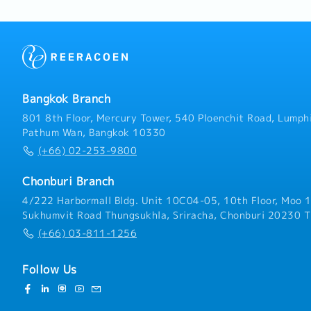
agencies, and talent man
deliverables, and budget
campaign metrics (reach,
conversion) and optimize 
influencer trends, platfo
competitor activities.
Bangkok Branch
801 8th Floor, Mercury Tower, 540 Ploenchit Road, Lumphi
Pathum Wan, Bangkok 10330
(+66) 02-253-9800
Chonburi Branch
4/222 Harbormall Bldg. Unit 10C04-05, 10th Floor, Moo 1
Sukhumvit Road Thungsukhla, Sriracha, Chonburi 20230 T
(+66) 03-811-1256
Follow Us