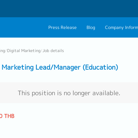
Press Release
Blog
Company Inform
About Us
Contact 
ing
/
Digital Marketing
/
Job details
Philosophy
Career C
Marketing Lead/Manager (Education)
Group CEO Mess
Work With Us
This position is no longer available.
0 THB