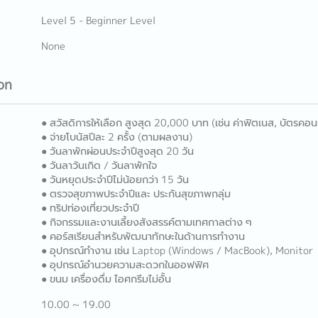
Level 5 - Beginner Level
None
on
● สวัสดิการให้เลือก สูงสุด 20,000 บาท (เช่น ค่าฟิตเนส, บัตรคอน
● จ่ายโบนัสปีละ 2 ครั้ง (ตามผลงาน)
● วันลาพักผ่อนประจำปีสูงสุด 20 วัน
● วันลาวันเกิด / วันลาพักใจ
● วันหยุดประจำปีไม่น้อยกว่า 15 วัน
● ตรวจสุขภาพประจำปีและ ประกันสุขภาพกลุ่ม
● ทริปท่องเที่ยวประจำปี
● กิจกรรมและงานเลี้ยงสังสรรค์ตามเทศกาลต่าง ๆ
● คอร์สเรียนสำหรับพัฒนาทักษะในด้านการทำงาน
● อุปกรณ์ทำงาน เช่น Laptop (Windows / MacBook), Monitor
● อุปกรณ์อำนวยความสะดวกในออฟฟิศ
● ขนม เครื่องดื่ม ไอศกรีมไม่อั้น
10.00 ~ 19.00