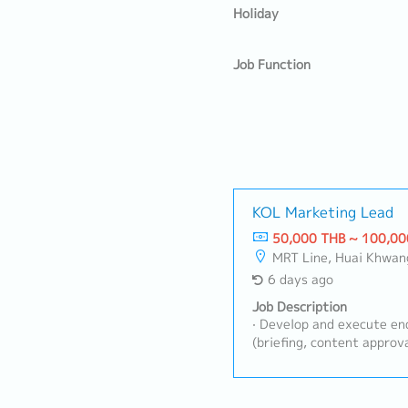
Holiday
Job Function
KOL Marketing Lead
50,000 THB ~ 100,00
MRT Line, Huai Khwan
6 days ago
Job Description
· Develop and execute e
(briefing, content approv
Source and vet influencer
Instagram, YouTube, etc.) 
Build and maintain strong