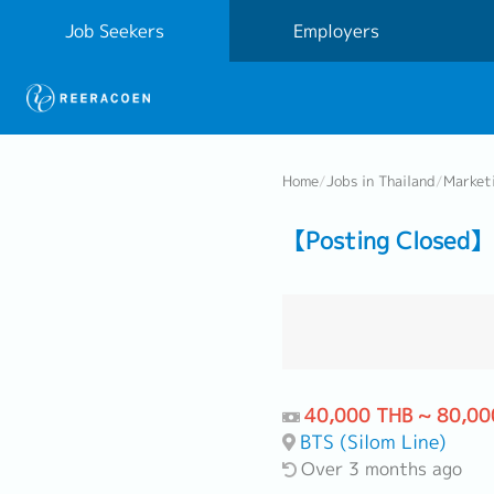
Job Seekers
Employers
Home
/
Jobs in Thailand
/
Market
【Posting Closed】 
40,000 THB ~ 80,00
BTS (Silom Line)
Over 3 months ago