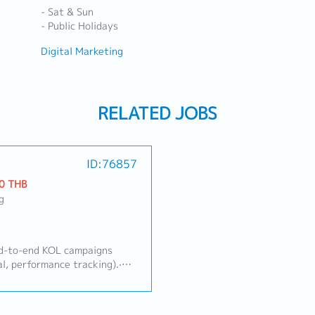
- Sat & Sun
- Public Holidays
Digital Marketing
RELATED JOBS
ID:76857
0 THB
g
nd-to-end KOL campaigns
al, performance tracking).·
s across platforms (TikTok,
using data-driven criteria.·
 relationships with KOLs,