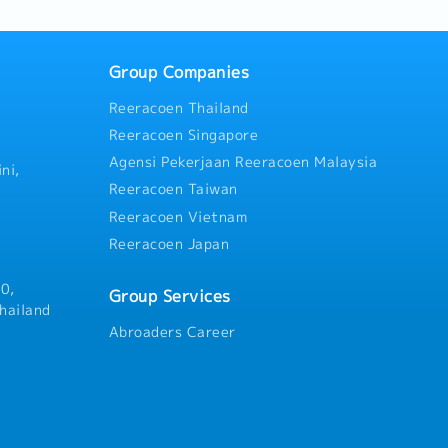
agers.· Negotiate contracts,
s to maximize ROI.· Monitor
 engagement, CPC,
in real time.· Stay ahead of
Group Companies
rm algorithm updates, and
Reeracoen Thailand
Reeracoen Singapore
Agensi Pekerjaan Reeracoen Malaysia
ni,
Reeracoen Taiwan
Reeracoen Vietnam
Reeracoen Japan
0,
Group Services
hailand
Abroaders Career