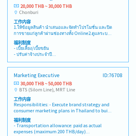
20,000 THB ~ 30,000 THB
Chonburi
工作内容
1.ให้ข้อมูลสินค้า นำเสนอและจัดทำโปรโมชั่น และปิด
การขายแก่ลูกค้าผ่านช่องทางทั้ง Online2.ดูแลระบบ
หลังบ้าน Social Media (Facebook, Line OA, IG,
福利制度
Shopee, Lazada,Tiktok ฯลฯ)3.ทำใบเสนอราคา เปิด
- เบี้ยเลี้ยง/เบี้ยขยัน
บิล ประสานงานกับฝ่ายต่าง ๆ ที่เกี่ยวข้อง4.ติดตามผล
- ปรับค่าจ้างประจำปี
การขาย วิเคราะห์พฤติกรรมลูกค้า และจัดทำรายงาน
- โบนัส (ตามผลประกอบการ)
ยอดขายประจำสัปดาห์5.ดูแลความสัมพันธ์ลูกค้า
- ตรวจสุขภาพประจำปี
(CRM) บริการหลังการขาย และติดตามความพึงพอใจ
- ยูนิฟอร์ม, รองเท้า Safety
Marketing Executive
ID:76708
ลูกค้า6.ประสานงานร่วมกับทีมการตลาดและทีมผลิต
- เงินช่วยเหลือกรณีพนักงานและครอบครัวเสียชีวิต
สื่อ เพื่อสร้าง Content ที่มีคุณภาพ7.ดูแลลูกค้าที่เข้า
30,000 THB ~ 50,000 THB
- เงินยินดีกรณีพนักงานบวชและแต่งงาน
มาติดต่อยังหน้าร้าน (ถ้ามี)8.งานอื่นๆที่ได้รับมอบ
BTS (Silom Line), MRT Line
- ของเยี่ยมพนักงานกรณีผู้ป่วยใน
หมาย
工作内容
Responsibilities: - Execute brand strategy and
consumer marketing plans in Thailand to build
brand awareness and consumer engagement.-
福利制度
Plan and manage consumer campaigns, digital
- Transportation allowance: paid as actual
marketing, and social media to grow brand
expenses (maximum 200 THB/day)
equity in the Thai market.- Support Thailand's