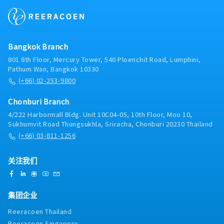
Bangkok Branch
801 8th Floor, Mercury Tower, 540 Ploenchit Road, Lumphini,
Pathum Wan, Bangkok 10330
(+66) 02-253-9800
Chonburi Branch
4/222 Harbormall Bldg. Unit 10C04-05, 10th Floor, Moo 10,
Sukhumvit Road Thungsukhla, Sriracha, Chonburi 20230 Thailand
(+66) 03-811-1256
关注我们
集团企业
Reeracoen Thailand
Reeracoen Singapore