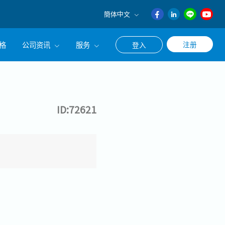
簡体中文
English
格
公司资讯
服务
注册
登入
日本語
ภาษา
公司简介
联系猎头顾问
ไทย
经营理念
职涯咨询服务
簡体中文
ID:72621
集团CEO致辞
Work With Us