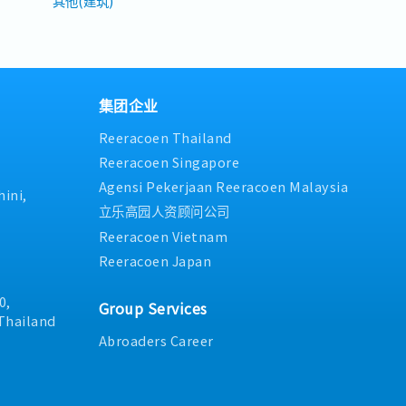
其他(建筑)
集团企业
Reeracoen Thailand
Reeracoen Singapore
Agensi Pekerjaan Reeracoen Malaysia
ini,
立乐高园人资顾问公司
Reeracoen Vietnam
Reeracoen Japan
0,
Group Services
Thailand
Abroaders Career