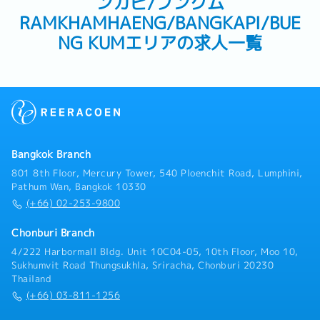
ンカピ/ブンクム
RAMKHAMHAENG/BANGKAPI/BUE
NG KUMエリアの求人一覧
Bangkok Branch
801 8th Floor, Mercury Tower, 540 Ploenchit Road, Lumphini,
Pathum Wan, Bangkok 10330
(+66) 02-253-9800
Chonburi Branch
4/222 Harbormall Bldg. Unit 10C04-05, 10th Floor, Moo 10,
Sukhumvit Road Thungsukhla, Sriracha, Chonburi 20230
Thailand
(+66) 03-811-1256