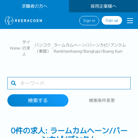
求職者の方へ
採用企業様へ
Sign up
Sign in
検索する
タイ
バンコク
ラームカムヘーン/バーンカピ/ブンクム
Home
/
の求
/
/
（東部）
Ramkhamhaeng/Bangkapi/Bueng Kum
人
業界
1 selected
検索する
検索条件変更
検索する
0件の求人: ラームカムヘーン/バー