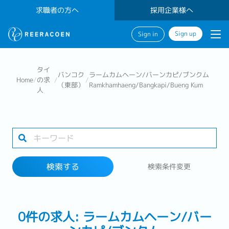
求職者の方へ
採用企業様へ
Sign up
Sign in
検索する
タイ
バンコク
ラームカムヘーン/バーンカピ/ブンクム
Home
/
の求
/
/
（東部）
Ramkhamhaeng/Bangkapi/Bueng Kum
人
業界
1 selected
検索する
検索条件変更
検索する
0件の求人: ラームカムヘーン/バー