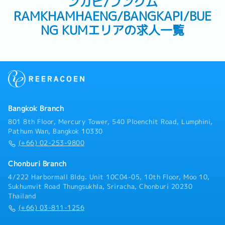
ンカピ/ブンクム
RAMKHAMHAENG/BANGKAPI/BUE
NG KUMエリアの求人一覧
Bangkok Branch
801 8th Floor, Mercury Tower, 540 Ploenchit Road, Lumphini,
Pathum Wan, Bangkok 10330
(+66) 02-253-9800
Chonburi Branch
4/222 Harbormall Bldg. Unit 10C04-05, 10th Floor, Moo 10,
Sukhumvit Road Thungsukhla, Sriracha, Chonburi 20230
Thailand
(+66) 03-811-1256