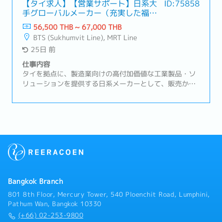
自動車メーカーおよびTier1サプライヤー向け窓口対応
【タイ求人】【営業サポート】日系大
ID:75858
手グローバルメーカー（充実した福利
（営業・オペレーション・品質関連）・グループ各拠点
厚生）
および営業担当者との調整・サポート業務・製品提案、
56,500 THB ~ 67,000 THB
見積作成、価格交渉・受注管理および日々のオーダー状
BTS (Sukhumvit Line), MRT Line
況・生産準備進捗の管理・日本本社およびベトナム工場
25日 前
などグループ会社との連携業務・インド、インドネシ
ア、マレーシア、ベトナム、日本などへの海外出張対
仕事内容
応・営業予算の管理および売上分析（⽉次・四半期・年
タイを拠点に、製造業向けの高付加価値な工業製品・ソ
次）・マーケティング・営業関連レポートの作成（本社
リューションを提供する日系メーカーとして、販売から
向け）・アジア地域ビジネスの運営サポート
技術サポート、コンサルティングまでを一貫して手がけ
ています。品質管理、信頼性評価、研究・設計といった
分野で多くのメーカーから高い信頼を獲得しており、現
地市場において安定した事業基盤を築きながら、継続的
な事業拡大を進めています。【業務内容】・電話やメー
ル等を通じた顧客からの問い合わせ対応・営業担当者か
らの問い合わせ対応および業務サポート・見積書、受注
確認書、請求書などの営業関連書類の作成・営業プロセ
スに関する社内調整（書類作成、出荷、納品など）・関
Bangkok Branch
連部署との連携および調整業務・営業部門の事務業務全
般のサポート・業務効率化および顧客満足度向上に向け
801 8th Floor, Mercury Tower, 540 Ploenchit Road, Lumphini,
たサポート業務
Pathum Wan, Bangkok 10330
(+66) 02-253-9800