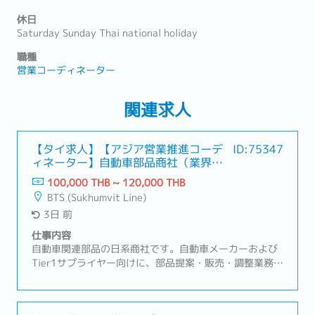
休日
Saturday Sunday Thai national holiday
職種
営業コーディネーター
関連求人
【タイ求人】【アジア営業推進コーデ
ID:75347
ィネーター】自動車部品商社（業界経
験が活かせる！好条件）
100,000 THB ~ 120,000 THB
BTS (Sukhumvit Line)
3日 前
仕事内容
自動車関連部品の日系商社です。自動車メーカーおよび
Tier1サプライヤー向けに、部品提案・販売・調整業務を
行い、グループ各拠点と連携したビジネスを展開してい
ます。タイ拠点は地域統括機能も担い、営業活動および
各国拠点との調整業務を行っています。【業務内容】・