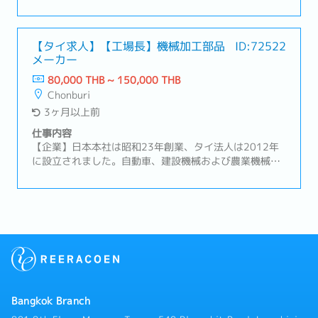
（必要に応じて）経営陣に報告し、解決に向けての議論
の競合はいなく、唯一無二の存在です。おすすめポイン
ト :・運転手付社用車で通勤時の送迎がございます。・
食品の製造に携わったご経験がある方、海外で工場長と
して挑戦してみませんか？業務内容 :工場長として工場
【タイ求人】【工場長】機械加工部品
ID:72522
メーカー
全体の管理、製造に関わる業務全般をお任せいたしま
す。具体的には・製造設備管理、生産管理・生産計画・
80,000 THB ~ 150,000 THB
安全管理・製品の品質管理・従業員の監督、指導・ライ
Chonburi
ンのトラブル時の緊急対応・その他工場ライン管理責任
3ヶ月以上前
者に関わる業務 など製品の安定供給と品質を保つた
め、日々の生産管理だけでなく、設備投資やライン人員
仕事内容
構成まで幅広く統括管理を行います。採用背景 :工場長
【企業】日本本社は昭和23年創業、タイ法人は2012年
ポジションの欠員補充により、一緒に働けるメンバーを
に設立されました。自動車、建設機械および農業機械の
募集しています。組織構成 :チョンブリ工場は全体で60
機械加工部品づくりを行っております。【業務内容】-
名程の規模です。主に5名のローカルマネジャーを監督
製造工程全般、特に機械加工工程のマネジメント。- 営
しながら工場運営をして頂きます。またバンコクに商社
業部門などの他部門と密接に連携し、製品品質基準を維
機能を持ったオフィスがございます。
持する。- 各指標のモニタリング、調整を行い、生産効
率の向上と無駄の削減。- 生産プロセスを改善し、コス
トを削減するための方針と手順を策定し、実施。- 従業
員採用、トレーニング、業績管理など、製造チーム（約
35名）のマネジメント全般- 会社の収益性（P/L）を高め
るための戦略的計画、生産性向上、人員活用の立案と実
Bangkok Branch
行。- 収入予算、経費、戦略的計画を含む事業計画にお
ける短期・長期の事業目標を設定し、取締役会の承認を