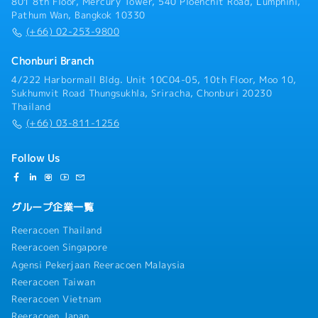
801 8th Floor, Mercury Tower, 540 Ploenchit Road, Lumphini,
得る。- MDへのレポート、生産実績の報告、提案計画
Pathum Wan, Bangkok 10330
（長期・短期）、改善を行う。【組織】全体約60名製造
(+66) 02-253-9800
部門：35名
Chonburi Branch
4/222 Harbormall Bldg. Unit 10C04-05, 10th Floor, Moo 10,
Sukhumvit Road Thungsukhla, Sriracha, Chonburi 20230
Thailand
(+66) 03-811-1256
Follow Us
グループ企業一覧
Reeracoen Thailand
Reeracoen Singapore
Agensi Pekerjaan Reeracoen Malaysia
Reeracoen Taiwan
Reeracoen Vietnam
Reeracoen Japan