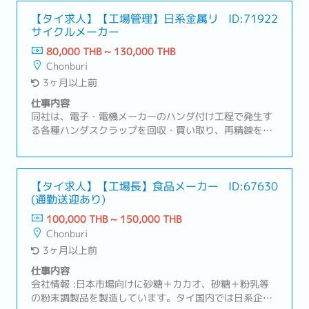
質マネジメントシステム（IATF16949およびISO9001）
に基づく、機械加工ラインおよびプレスラインの運営な
【タイ求人】【工場管理】日系金属リ
ID:71922
サイクルメーカー
らびにスタッフの管理・NC旋盤による加工業務・現場の
生産性向上（5S、カイゼン、予防保全）における課題の
80,000 THB ~ 130,000 THB
特定と改善策の考案、実施・技術面、人員面含めた現場
Chonburi
における課題解決・経営層への報告・その他業務
3ヶ月以上前
仕事内容
同社は、電子・電機メーカーのハンダ付け工程で発生す
る各種ハンダスクラップを回収・買い取り、再精錬を行
う事業を展開しています。再精錬によって得られた高純
度の錫は、再びハンダ原料としてハンダメーカーへ供給
され、業界内における資源循環型のハンダリサイクルを
実現しています。【業務内容】工場運営業務全般をお任
【タイ求人】【工場長】食品メーカー
ID:67630
(通勤送迎あり)
せします。◇生産管理・生産計画の策定および管理・生
産目標の達成に向けた計画立案と進捗管理・各部門との
100,000 THB ~ 150,000 THB
調整◇品質管理・品質確保のための管理体制構築と運
Chonburi
用・問題発生時の顧客対応・品質課題に対する改善策の
3ヶ月以上前
検討と実施◇設備管理・工場設備のメンテナンス計画立
案・故障時のスタッフへの迅速な対応指示◇労務管理・
仕事内容
現場スタッフの管理と労働環境の改善・スタッフの育成
会社情報 :日本市場向けに砂糖＋カカオ、砂糖＋粉乳等
と指導◇その他・経営へのレポートタイ法人及び本社
の粉末調製品を製造しています。タイ国内では日系企業