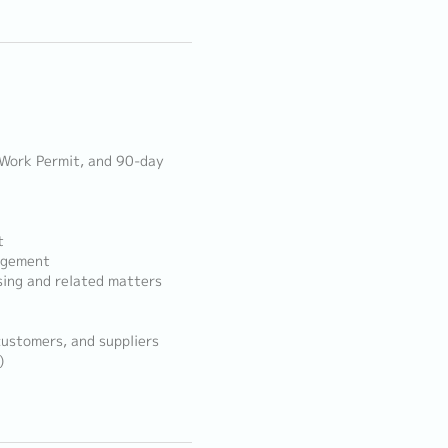
 Work Permit, and 90-day
t
agement
osing and related matters
ustomers, and suppliers
)