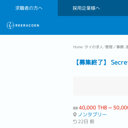
求職者の方へ
採用企業様へ
Home
/
タイの求人
/
管理／事務
/
【募集終了】 Secretar
40,000 THB ~ 50,00
ノンタブリー
22日 前