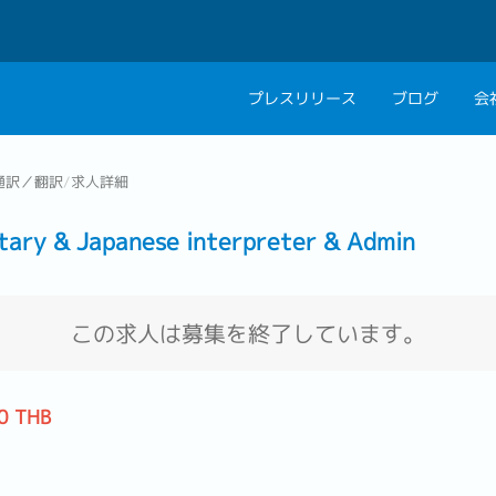
プレスリリース
ブログ
会
会社概要
キャリアコン
通訳／翻訳
/
求人詳細
私たちの考え方
キャリアカウ
y & Japanese interpreter & Admin
グループ代表メッセ
採用情報
この求人は募集を終了しています。
0 THB