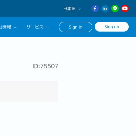
日本語
English
Sign up
社情報
サービス
Sign in
日本語
ภาษา
サルタントに相談する
ไทย
ンセリングサービス
簡体中文
ID:75507
ージ