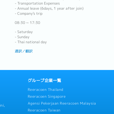
- Transportation Expenses
- Annual leave (6days, 1 year after join)
- Company's trip
08:30 ~ 17:30
- Saturday
- Sunday
- Thai national day
通訳／翻訳
グループ企業一覧
Reeracoen Thailand
Reeracoen Singapore
Agensi Pekerjaan Reeracoen Malaysia
ni,
Reeracoen Taiwan