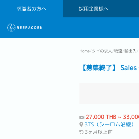
求職者の方へ
採用企業様へ
Home
/
タイの求人
/
物流
/
輸出入
/
【募集終了】 Sales Coo
27,000 THB ~ 33,00
BTS（シーロム沿線）
3ヶ月以上前