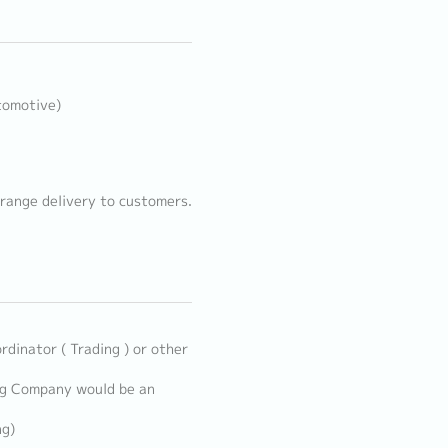
tomotive)
range delivery to customers.
rdinator ( Trading ) or other
ing Company would be an
ng)