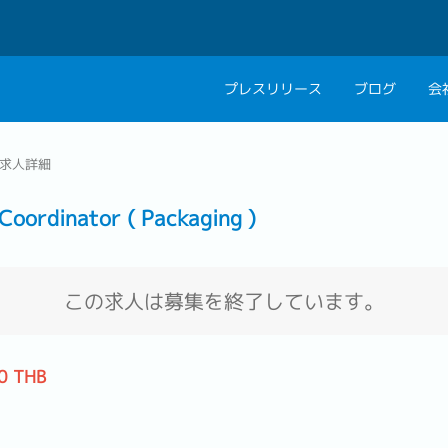
プレスリリース
ブログ
会
会社概要
キャリアコン
求人詳細
私たちの考え方
キャリアカウ
rdinator ( Packaging )
グループ代表メッセ
採用情報
この求人は募集を終了しています。
0 THB