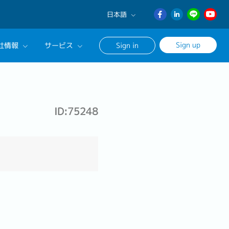
日本語
English
Sign up
社情報
サービス
Sign in
日本語
ภาษา
サルタントに相談する
ไทย
ンセリングサービス
簡体中文
ID:75248
ージ