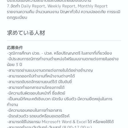
ประเด็นเรื่องความสะอาดและปลอดภัยของไซต์งาน
7.จัดทำ Daily Report, Weekly Report, Monthly Report
รายงานความคืบ จำนวนคนงาน ปัญหาทั่วไป ความปลอดภัย การระเมิ
ดกฎระเบียบ
求めている人材
応募条件
-วุฒิการศึกษา ปวช. - ปวส. หรือปริญญาตรี ในสาขาที่เกี่ยวข้อง
-มีประสบการณ์การทำงานตำแหน่งโฟร์แมนงานตกแต่งภายในอย่าง
น้อย 3 ปี
-สามารถอ่านแบบงานตกแต่งภายในได้อย่างชำนาญ
-สามารถออกไปทำงานที่หน้างานต่างๆได้
-สามารถขับรถจักรยานยนต์ได้ มีใบขับขี่
-สามารถทำเอกสารงานโครงการได้
-มีความรับผิดชอบในหน้าที่ ซื่อสัตย์
-เป็นคนมีทัศนะคติเชิงบวก เปิดรับ ปรับตัว มีความยืดหยุ่นในการ
ทำงาน
-มีความรอบคอบในการทำเอกสาร
-มีรถส่วนตัว รถยนต์หรือมอเตอร์ไซค์
-สามารถใช้โปรแกรม Microsoft Word & Excel ได้ หรือพอใช้ได้
-สามารถทำงานวันจันทร์-วันเสาร์ (8.00-17.00 น.)