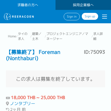
求職者の方へ
採用企業様へ
Sign up
Sign in
タイの
建築／
プロジェクトエンジニア／マ
求人詳
Home
/
/
/
/
求人
土木
ネージャー
細
【募集終了】 Foreman
ID:75093
(Nonthaburi)
この求人は募集を終了しています。
18,000 THB ~ 25,000 THB
ノンタブリー
2ヶ月 前