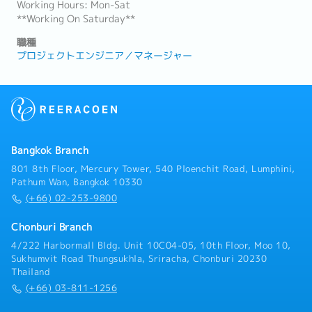
Working Hours: Mon-Sat
**Working On Saturday**
職種
プロジェクトエンジニア／マネージャー
Bangkok Branch
801 8th Floor, Mercury Tower, 540 Ploenchit Road, Lumphini,
Pathum Wan, Bangkok 10330
(+66) 02-253-9800
Chonburi Branch
4/222 Harbormall Bldg. Unit 10C04-05, 10th Floor, Moo 10,
Sukhumvit Road Thungsukhla, Sriracha, Chonburi 20230
Thailand
(+66) 03-811-1256