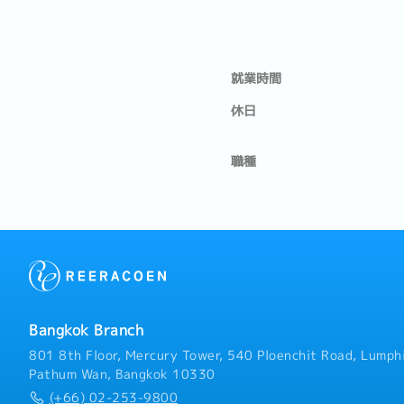
就業時間
休日
職種
Bangkok Branch
801 8th Floor, Mercury Tower, 540 Ploenchit Road, Lumphi
Pathum Wan, Bangkok 10330
(+66) 02-253-9800