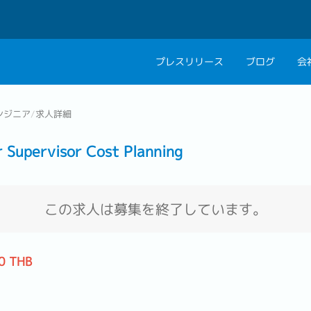
プレスリリース
ブログ
会
会社概要
キャリアコン
ンジニア
/
求人詳細
私たちの考え方
キャリアカウ
pervisor Cost Planning
グループ代表メッセ
採用情報
この求人は募集を終了しています。
0 THB