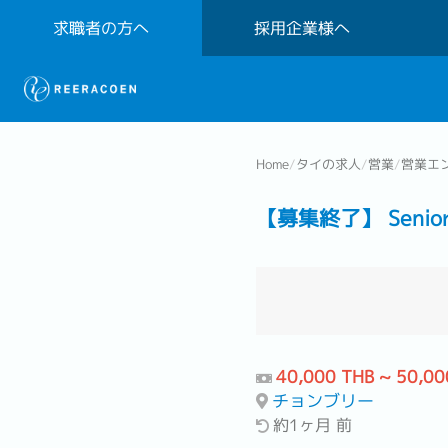
求職者の方へ
採用企業様へ
Home
/
タイの求人
/
営業
/
営業エ
【募集終了】 Senior Su
40,000 THB ~ 50,00
チョンブリー
約1ヶ月 前