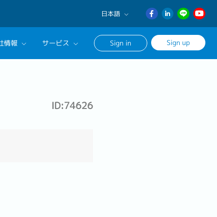
日本語
English
Sign up
社情報
サービス
Sign in
日本語
ภาษา
サルタントに相談する
ไทย
ンセリングサービス
簡体中文
ID:74626
ージ