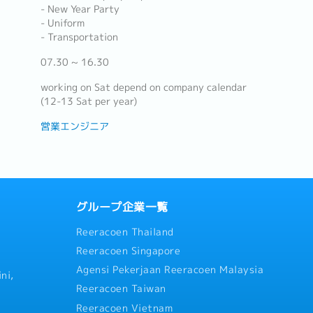
- New Year Party
- Uniform
- Transportation
07.30 ~ 16.30
working on Sat depend on company calendar
(12-13 Sat per year)
営業エンジニア
グループ企業一覧
Reeracoen Thailand
Reeracoen Singapore
Agensi Pekerjaan Reeracoen Malaysia
ni,
Reeracoen Taiwan
Reeracoen Vietnam